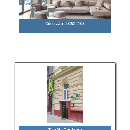
Cikkszám: LC522103
TapétaCentrum