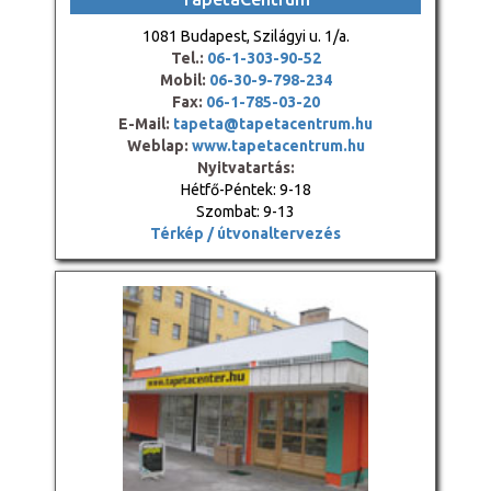
1081 Budapest, Szilágyi u. 1/a.
Tel.:
06-1-303-90-52
Mobil:
06-30-9-798-234
Fax:
06-1-785-03-20
E-Mail:
tapeta@tapetacentrum.hu
Weblap:
www.tapetacentrum.hu
Nyitvatartás:
Hétfő-Péntek: 9-18
Szombat: 9-13
Térkép / útvonaltervezés