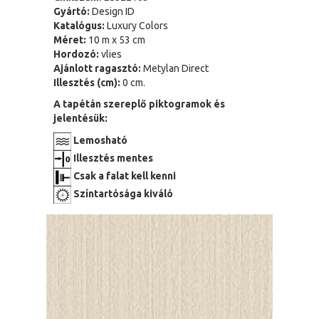
Gyártó:
Design ID
Katalógus:
Luxury Colors
Méret:
10 m x 53 cm
Hordozó:
vlies
Ajánlott ragasztó:
Metylan Direct
Illesztés (cm):
0 cm.
A tapétán szereplő piktogramok és
jelentésük:
Lemosható
Illesztés mentes
Csak a falat kell kenni
Színtartósága kiváló