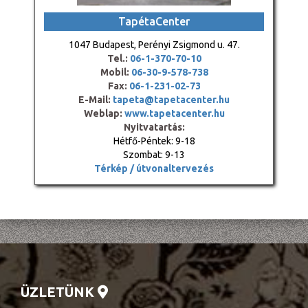
TapétaCenter
1047 Budapest, Perényi Zsigmond u. 47.
Tel.:
06-1-370-70-10
Mobil:
06-30-9-578-738
Fax:
06-1-231-02-73
E-Mail:
tapeta@tapetacenter.hu
Weblap:
www.tapetacenter.hu
Nyitvatartás:
Hétfő-Péntek: 9-18
Szombat: 9-13
Térkép / útvonaltervezés
ÜZLETÜNK