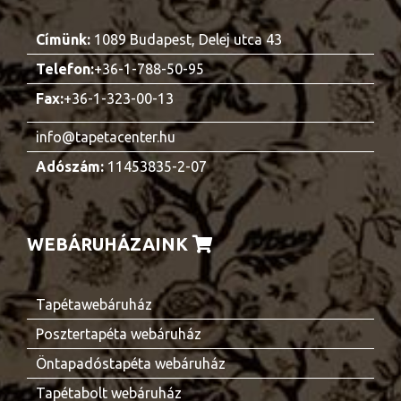
Címünk:
1089 Budapest, Delej utca 43
Telefon:
+36-1-788-50-95
Fax:
+36-1-323-00-13
info@tapetacenter.hu
Adószám:
11453835-2-07
WEBÁRUHÁZAINK
Tapétawebáruház
Posztertapéta webáruház
Öntapadóstapéta webáruház
Tapétabolt webáruház