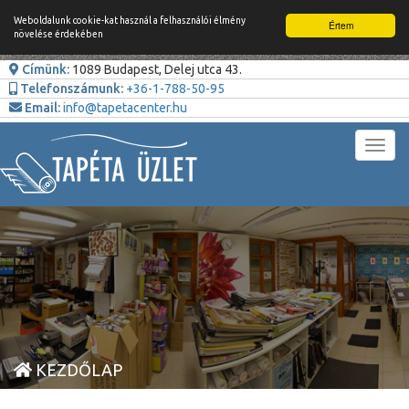
Weboldalunk cookie-kat használ a felhasználói élmény
Értem
növelése érdekében
Címünk:
1089 Budapest, Delej utca 43.
Telefonszámunk:
+36-1-788-50-95
Email:
info@tapetacenter.hu
Toggl
navig
KEZDŐLAP