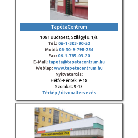
TapétaCentrum
1081 Budapest, Szilágyi u. 1/a.
Tel.:
06-1-303-90-52
Mobil:
06-30-9-798-234
Fax:
06-1-785-03-20
E-Mail:
tapeta@tapetacentrum.hu
Weblap:
www.tapetacentrum.hu
Nyitvatartás:
Hétfő-Péntek: 9-18
Szombat: 9-13
Térkép / útvonaltervezés