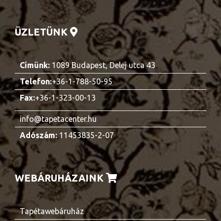
ÜZLETÜNK
Címünk:
1089 Budapest, Delej utca 43
Telefon:
+36-1-788-50-95
Fax:
+36-1-323-00-13
info@tapetacenter.hu
Adószám:
11453835-2-07
WEBÁRUHÁZAINK
Tapétawebáruház