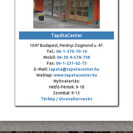
TapétaCenter
1047 Budapest, Perényi Zsigmond u. 47.
Tel.:
06-1-370-70-10
Mobil:
06-30-9-578-738
Fax:
06-1-231-02-73
E-Mail:
tapeta@tapetacenter.hu
Weblap:
www.tapetacenter.hu
Nyitvatartás:
Hétfő-Péntek: 9-18
Szombat: 9-13
Térkép / útvonaltervezés