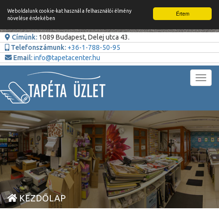
Weboldalunk cookie-kat használ a felhasználói élmény
Értem
növelése érdekében
Címünk:
1089 Budapest, Delej utca 43.
Telefonszámunk:
+36-1-788-50-95
Email:
info@tapetacenter.hu
Toggl
navig
KEZDŐLAP