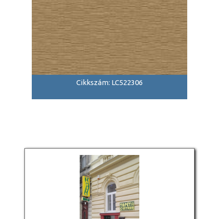
Cikkszám: LC522306