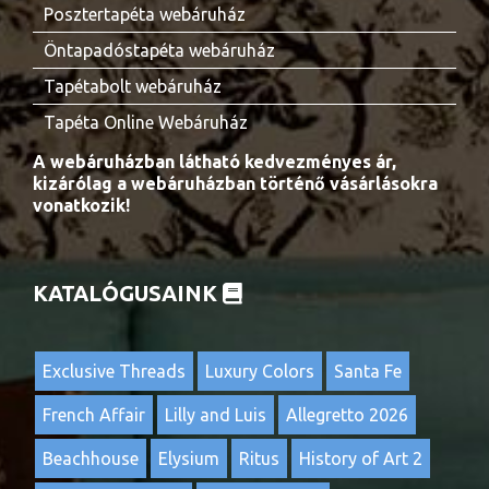
Posztertapéta webáruház
Öntapadóstapéta webáruház
Tapétabolt webáruház
Tapéta Online Webáruház
A webáruházban látható kedvezményes ár,
kizárólag a webáruházban történő vásárlásokra
vonatkozik!
KATALÓGUSAINK
Exclusive Threads
Luxury Colors
Santa Fe
French Affair
Lilly and Luis
Allegretto 2026
Beachhouse
Elysium
Ritus
History of Art 2