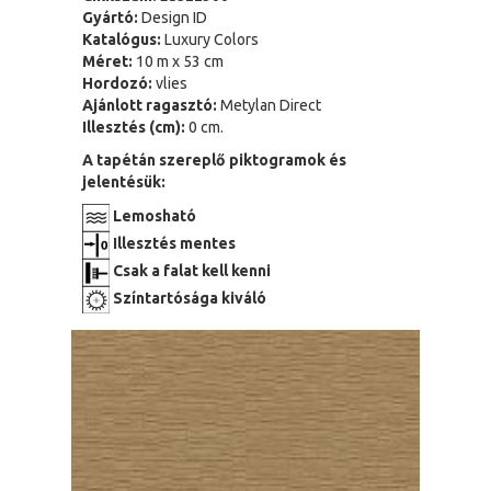
Gyártó:
Design ID
Katalógus:
Luxury Colors
Méret:
10 m x 53 cm
Hordozó:
vlies
Ajánlott ragasztó:
Metylan Direct
Illesztés (cm):
0 cm.
A tapétán szereplő piktogramok és
jelentésük:
Lemosható
Illesztés mentes
Csak a falat kell kenni
Színtartósága kiváló