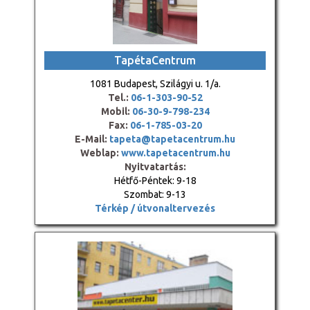
TapétaCentrum
1081 Budapest, Szilágyi u. 1/a.
Tel.:
06-1-303-90-52
Mobil:
06-30-9-798-234
Fax:
06-1-785-03-20
E-Mail:
tapeta@tapetacentrum.hu
Weblap:
www.tapetacentrum.hu
Nyitvatartás:
Hétfő-Péntek: 9-18
Szombat: 9-13
Térkép / útvonaltervezés