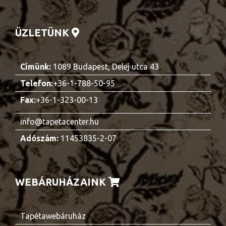
ÜZLETÜNK
Címünk:
1089 Budapest, Delej utca 43
Telefon:
+36-1-788-50-95
Fax:
+36-1-323-00-13
info@tapetacenter.hu
Adószám:
11453835-2-07
WEBÁRUHÁZAINK
Tapétawebáruház