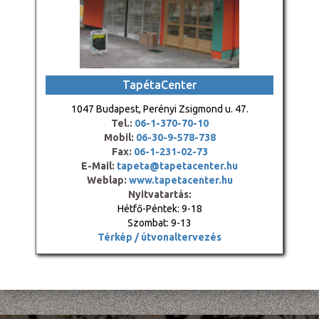
TapétaCenter
1047 Budapest, Perényi Zsigmond u. 47.
Tel.:
06-1-370-70-10
Mobil:
06-30-9-578-738
Fax:
06-1-231-02-73
E-Mail:
tapeta@tapetacenter.hu
Weblap:
www.tapetacenter.hu
Nyitvatartás:
Hétfő-Péntek: 9-18
Szombat: 9-13
Térkép / útvonaltervezés