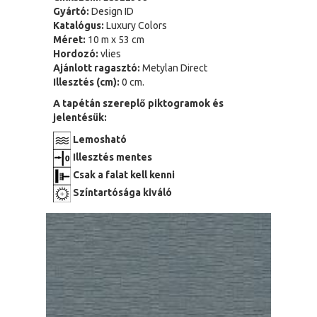
Gyártó:
Design ID
Katalógus:
Luxury Colors
Méret:
10 m x 53 cm
Hordozó:
vlies
Ajánlott ragasztó:
Metylan Direct
Illesztés (cm):
0 cm.
A tapétán szereplő piktogramok és
jelentésük:
Lemosható
Illesztés mentes
Csak a falat kell kenni
Színtartósága kiváló