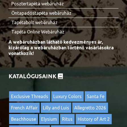
Posztertapéta webáruház
Öntapadóstapéta webáruház
Tapétabolt webáruház
Tapéta Online Webáruház
A webáruházban látható kedvezményes ár,
kizárólag a webáruházban történő vásárlásokra
vonatkozik!
KATALÓGUSAINK
Exclusive Threads
Luxury Colors
Santa Fe
French Affair
Lilly and Luis
Allegretto 2026
Beachhouse
Elysium
Ritus
History of Art 2