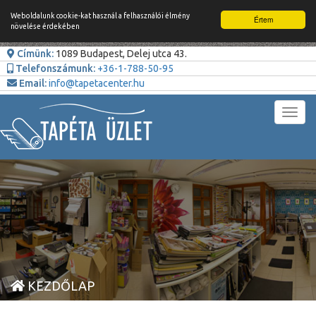
Weboldalunk cookie-kat használ a felhasználói élmény
Értem
növelése érdekében
Címünk:
1089 Budapest, Delej utca 43.
Telefonszámunk:
+36-1-788-50-95
Email:
info@tapetacenter.hu
Toggl
navig
KEZDŐLAP