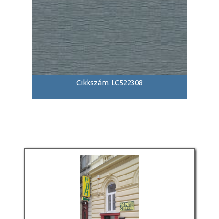
Cikkszám: LC522308