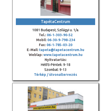
TapétaCentrum
1081 Budapest, Szilágyi u. 1/a.
Tel.:
06-1-303-90-52
Mobil:
06-30-9-798-234
Fax:
06-1-785-03-20
E-Mail:
tapeta@tapetacentrum.hu
Weblap:
www.tapetacentrum.hu
Nyitvatartás:
Hétfő-Péntek: 9-18
Szombat: 9-13
Térkép / útvonaltervezés