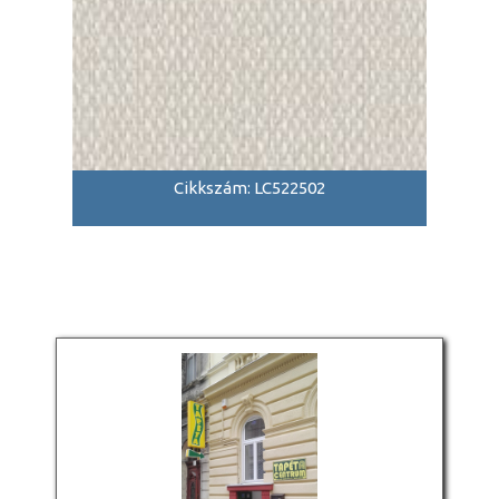
Cikkszám: LC522502