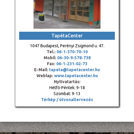
TapétaCenter
1047 Budapest, Perényi Zsigmond u. 47.
Tel.:
06-1-370-70-10
Mobil:
06-30-9-578-738
Fax:
06-1-231-02-73
E-Mail:
tapeta@tapetacenter.hu
Weblap:
www.tapetacenter.hu
Nyitvatartás:
Hétfő-Péntek: 9-18
Szombat: 9-13
Térkép / útvonaltervezés