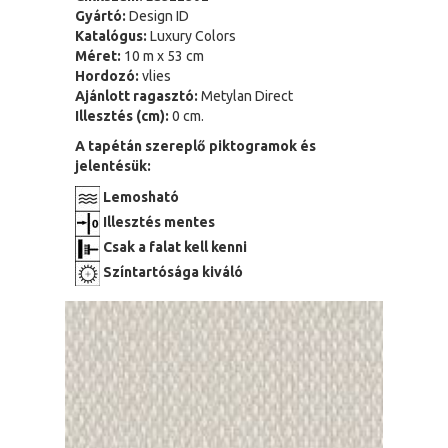
Gyártó:
Design ID
Katalógus:
Luxury Colors
Méret:
10 m x 53 cm
Hordozó:
vlies
Ajánlott ragasztó:
Metylan Direct
Illesztés (cm):
0 cm.
A tapétán szereplő piktogramok és
jelentésük:
Lemosható
Illesztés mentes
Csak a falat kell kenni
Színtartósága kiváló