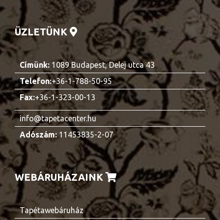
ÜZLETÜNK
Címünk:
1089 Budapest, Delej utca 43
Telefon:
+36-1-788-50-95
Fax:
+36-1-323-00-13
info@tapetacenter.hu
Adószám:
11453835-2-07
WEBÁRUHÁZAINK
Tapétawebáruház