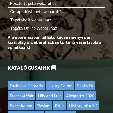
Posztertapéta webáruház
Öntapadóstapéta webáruház
Tapétabolt webáruház
Tapéta Online Webáruház
A webáruházban látható kedvezményes ár,
kizárólag a webáruházban történő vásárlásokra
vonatkozik!
KATALÓGUSAINK
Exclusive Threads
Luxury Colors
Santa Fe
French Affair
Lilly and Luis
Allegretto 2026
Beachhouse
Elysium
Ritus
History of Art 2