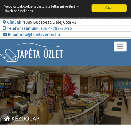
Weboldalunk cookie-kat használ a felhasználói élmény
Értem
növelése érdekében
Címünk:
1089 Budapest, Delej utca 43.
Telefonszámunk:
+36-1-788-50-95
Email:
info@tapetacenter.hu
Toggl
navig
KEZDŐLAP