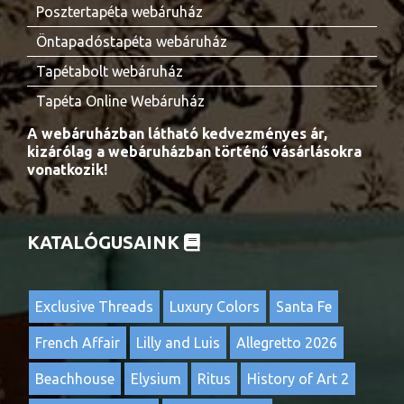
Posztertapéta webáruház
Öntapadóstapéta webáruház
Tapétabolt webáruház
Tapéta Online Webáruház
A webáruházban látható kedvezményes ár,
kizárólag a webáruházban történő vásárlásokra
vonatkozik!
KATALÓGUSAINK
Exclusive Threads
Luxury Colors
Santa Fe
French Affair
Lilly and Luis
Allegretto 2026
Beachhouse
Elysium
Ritus
History of Art 2