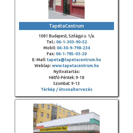
TapétaCentrum
1081 Budapest, Szilágyi u. 1/a.
Tel.:
06-1-303-90-52
Mobil:
06-30-9-798-234
Fax:
06-1-785-03-20
E-Mail:
tapeta@tapetacentrum.hu
Weblap:
www.tapetacentrum.hu
Nyitvatartás:
Hétfő-Péntek: 9-18
Szombat: 9-13
Térkép / útvonaltervezés