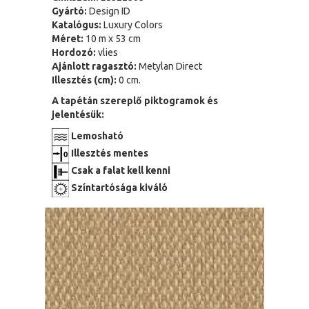
Gyártó:
Design ID
Katalógus:
Luxury Colors
Méret:
10 m x 53 cm
Hordozó:
vlies
Ajánlott ragasztó:
Metylan Direct
Illesztés (cm):
0 cm.
A tapétán szereplő piktogramok és
jelentésük:
Lemosható
Illesztés mentes
Csak a falat kell kenni
Színtartósága kiváló