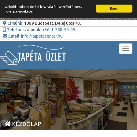
Weboldalunk cookie-kat használ a felhasználói élmény
Értem
növelése érdekében
Címünk:
1089 Budapest, Delej utca 43.
Telefonszámunk:
+36-1-788-50-95
Email:
info@tapetacenter.hu
Toggl
navig
KEZDŐLAP