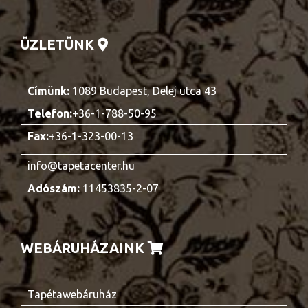
ÜZLETÜNK
Címünk:
1089 Budapest, Delej utca 43
Telefon:
+36-1-788-50-95
Fax:
+36-1-323-00-13
info@tapetacenter.hu
Adószám:
11453835-2-07
WEBÁRUHÁZAINK
Tapétawebáruház