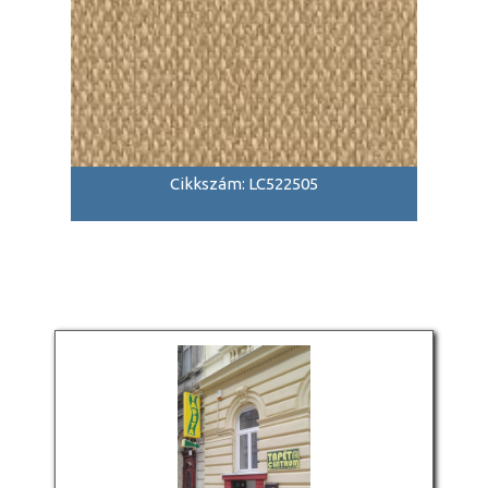
Cikkszám: LC522505