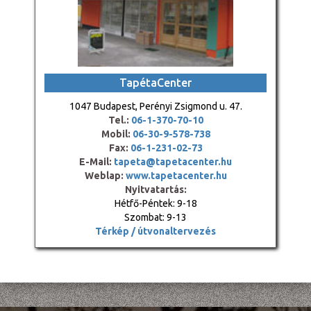
TapétaCenter
1047 Budapest, Perényi Zsigmond u. 47.
Tel.:
06-1-370-70-10
Mobil:
06-30-9-578-738
Fax:
06-1-231-02-73
E-Mail:
tapeta@tapetacenter.hu
Weblap:
www.tapetacenter.hu
Nyitvatartás:
Hétfő-Péntek: 9-18
Szombat: 9-13
Térkép / útvonaltervezés