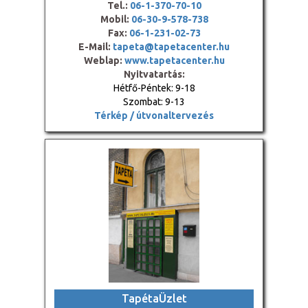
Tel.:
06-1-370-70-10
Mobil:
06-30-9-578-738
Fax:
06-1-231-02-73
E-Mail:
tapeta@tapetacenter.hu
Weblap:
www.tapetacenter.hu
Nyitvatartás:
Hétfő-Péntek: 9-18
Szombat: 9-13
Térkép / útvonaltervezés
TapétaÜzlet