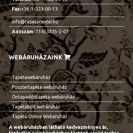
Fax:
+36-1-323-00-13
info@tapetacenter.hu
Adószám:
11453835-2-07
WEBÁRUHÁZAINK
Tapétawebáruház
Posztertapéta webáruház
Öntapadóstapéta webáruház
Tapétabolt webáruház
Tapéta Online Webáruház
A webáruházban látható kedvezményes ár,