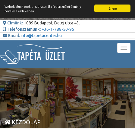
Weboldalunk cookie-kat használ a felhasználói élmény
Értem
növelése érdekében
Címünk:
1089 Budapest, Delej utca 43.
Telefonszámunk:
+36-1-788-50-95
Email:
info@tapetacenter.hu
Toggl
navig
KEZDŐLAP