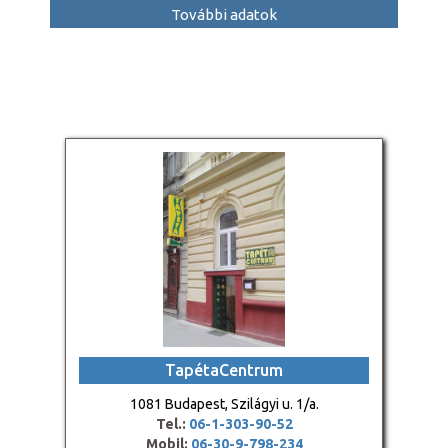
További adatok
TapétaCentrum
1081 Budapest, Szilágyi u. 1/a.
Tel.:
06-1-303-90-52
Mobil:
06-30-9-798-234