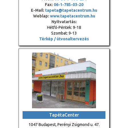
Fax:
06-1-785-03-20
E-Mail:
tapeta@tapetacentrum.hu
Weblap:
www.tapetacentrum.hu
Nyitvatartás:
Hétfő-Péntek: 9-18
Szombat: 9-13
Térkép / útvonaltervezés
TapétaCenter
1047 Budapest, Perényi Zsigmond u. 47.