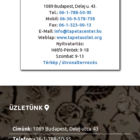
1089 Budapest, Delej u. 43.
Tel.:
06-1-788-50-95
Mobil:
06-30-9-578-738
Fax:
06-1-323-00-13
E-Mail:
info@tapetacenter.hu
Weblap:
www.tapetauzlet.org
Nyitvatartás:
Hétfő-Péntek: 9-18
Szombat: 9-13
Térkép / útvonaltervezés
ÜZLETÜNK
Címünk:
1089 Budapest, Delej utca 43
Telefon:
+36-1-788-50-95