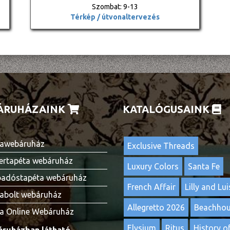
Szombat: 9-13
Térkép / útvonaltervezés
ÁRUHÁZAINK
KATALÓGUSAINK
awebáruház
Exclusive Threads
ertapéta webáruház
Luxury Colors
Santa Fe
adóstapéta webáruház
French Affair
Lilly and Lui
abolt webáruház
Allegretto 2026
Beachho
a Online Webáruház
Elysium
Ritus
History of