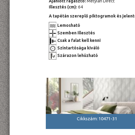
Ajánlott ragasztó:
Metylan Direct
Illesztés (cm):
64
A tapétán szereplő piktogramok és jelent
Lemosható
Szemben illesztés
Csak a falat kell kenni
Színtartósága kiváló
Szárazon lehúzható
Cikkszám: 10471-31