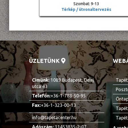
Szombat: 9-13
Térkép / útvonaltervezés
ÜZLETÜNK
WEB
Címünk:
1089 Budapest, Delej
Tapét
utca 43
Poszt
Telefon:
+36-1-788-50-95
Öntap
Fax:
+36-1-323-00-13
Tapét
info@tapetacenter.hu
Tapét
Adószám:
11453835-2-07