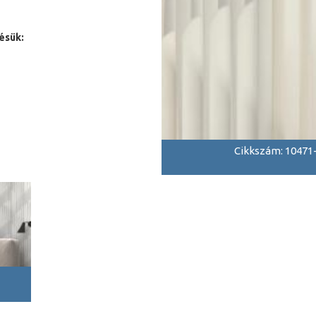
ésük:
Cikkszám: 10471