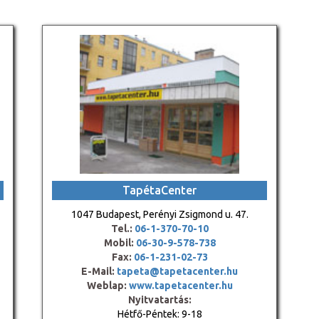
TapétaCenter
1047 Budapest, Perényi Zsigmond u. 47.
Tel.:
06-1-370-70-10
Mobil:
06-30-9-578-738
Fax:
06-1-231-02-73
E-Mail:
tapeta@tapetacenter.hu
Weblap:
www.tapetacenter.hu
Nyitvatartás:
Hétfő-Péntek: 9-18