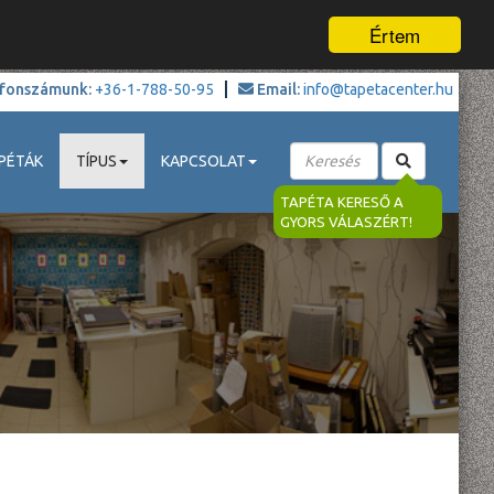
Értem
fonszámunk:
+36-1-788-50-95
Email:
info@tapetacenter.hu
PÉTÁK
TÍPUS
KAPCSOLAT
TAPÉTA KERESŐ A
GYORS VÁLASZÉRT!