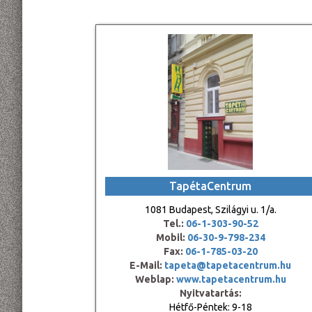
TapétaCentrum
1081 Budapest, Szilágyi u. 1/a.
Tel.:
06-1-303-90-52
Mobil:
06-30-9-798-234
Fax:
06-1-785-03-20
E-Mail:
tapeta@tapetacentrum.hu
Weblap:
www.tapetacentrum.hu
Nyitvatartás:
Hétfő-Péntek: 9-18