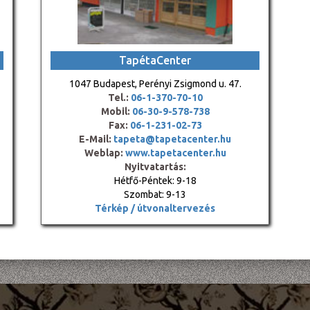
TapétaCenter
1047 Budapest, Perényi Zsigmond u. 47.
Tel.:
06-1-370-70-10
Mobil:
06-30-9-578-738
Fax:
06-1-231-02-73
E-Mail:
tapeta@tapetacenter.hu
Weblap:
www.tapetacenter.hu
Nyitvatartás:
Hétfő-Péntek: 9-18
Szombat: 9-13
Térkép / útvonaltervezés