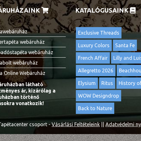
ÁRUHÁZAINK
KATALÓGUSAINK
awebáruház
Exclusive Threads
ertapéta webáruház
Luxury Colors
Santa Fe
adóstapéta webáruház
French Affair
Lilly and Lui
abolt webáruház
Allegretto 2026
Beachho
a Online Webáruház
Elysium
Ritus
History of
ruházban látható
ményes ár, kizárólag a
WOW Designdrop
házban történő
ásokra vonatkozik!
Back to Nature
apétacenter csoport -
Vásárlási Feltételeink
||
Adatvédelmi ny