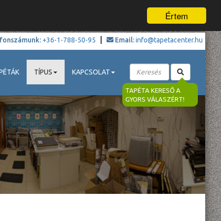
Értem
fonszámunk:
+36-1-788-50-95
Email:
info@tapetacenter.hu
PÉTÁK
TÍPUS
KAPCSOLAT
TAPÉTA KERESŐ A
GYORS VÁLASZÉRT!