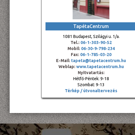
TapétaCentrum
1081 Budapest, Szilágyi u. 1/a.
Tel.:
06-1-303-90-52
Mobil:
06-30-9-798-234
Fax:
06-1-785-03-20
E-Mail:
tapeta@tapetacentrum.hu
Weblap:
www.tapetacentrum.hu
Nyitvatartás:
Hétfő-Péntek: 9-18
Szombat: 9-13
Térkép / útvonaltervezés