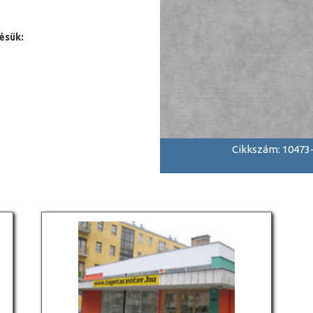
ésük:
Cikkszám: 10473