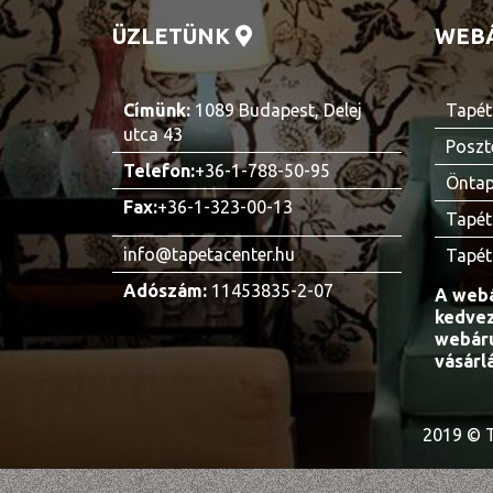
ÜZLETÜNK
WEB
Címünk:
1089 Budapest, Delej
Tapét
utca 43
Poszt
Telefon:
+36-1-788-50-95
Öntap
Fax:
+36-1-323-00-13
Tapét
info@tapetacenter.hu
Tapét
Adószám:
11453835-2-07
A webá
kedvez
webáru
vásárl
2019 © T