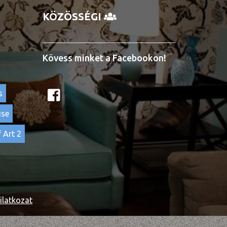
KÖZÖSSÉGI
Kövess minket a Facebookon!
s
use
 Art 2
ilatkozat