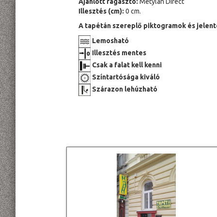
Ajánlott ragasztó:
Metylan Direct
Illesztés (cm):
0 cm.
A tapétán szereplő piktogramok és jelent
Lemosható
Illesztés mentes
Csak a falat kell kenni
Színtartósága kiváló
Szárazon lehúzható