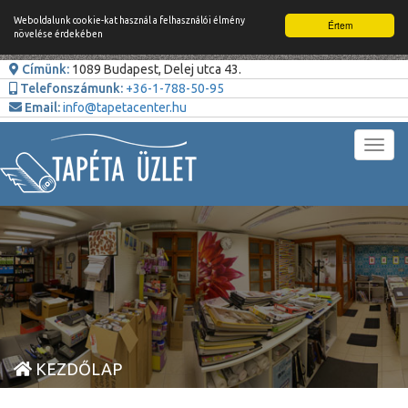
Weboldalunk cookie-kat használ a felhasználói élmény
Értem
növelése érdekében
Címünk:
1089 Budapest, Delej utca 43.
Telefonszámunk:
+36-1-788-50-95
Email:
info@tapetacenter.hu
Toggl
navig
KEZDŐLAP