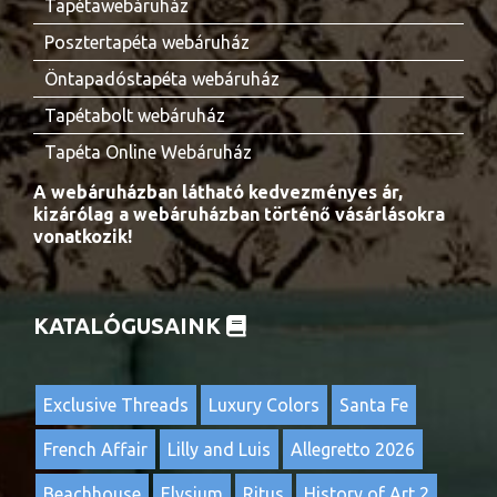
Tapétawebáruház
Posztertapéta webáruház
Öntapadóstapéta webáruház
Tapétabolt webáruház
Tapéta Online Webáruház
A webáruházban látható kedvezményes ár,
kizárólag a webáruházban történő vásárlásokra
vonatkozik!
KATALÓGUSAINK
Exclusive Threads
Luxury Colors
Santa Fe
French Affair
Lilly and Luis
Allegretto 2026
Beachhouse
Elysium
Ritus
History of Art 2