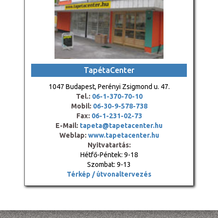
TapétaCenter
1047 Budapest, Perényi Zsigmond u. 47.
Tel.:
06-1-370-70-10
Mobil:
06-30-9-578-738
Fax:
06-1-231-02-73
E-Mail:
tapeta@tapetacenter.hu
Weblap:
www.tapetacenter.hu
Nyitvatartás:
Hétfő-Péntek: 9-18
Szombat: 9-13
Térkép / útvonaltervezés