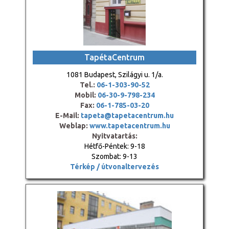
TapétaCentrum
1081 Budapest, Szilágyi u. 1/a.
Tel.:
06-1-303-90-52
Mobil:
06-30-9-798-234
Fax:
06-1-785-03-20
E-Mail:
tapeta@tapetacentrum.hu
Weblap:
www.tapetacentrum.hu
Nyitvatartás:
Hétfő-Péntek: 9-18
Szombat: 9-13
Térkép / útvonaltervezés