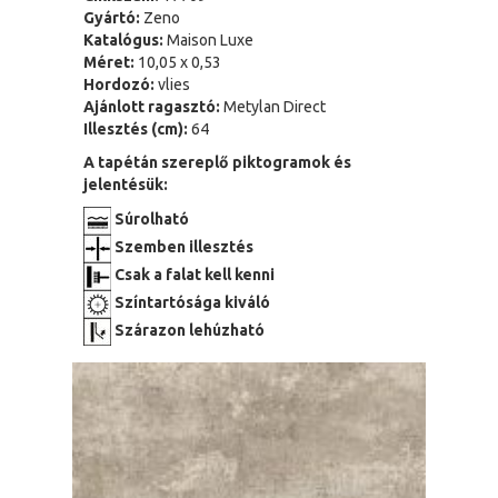
Gyártó:
Zeno
Katalógus:
Maison Luxe
Méret:
10,05 x 0,53
Hordozó:
vlies
Ajánlott ragasztó:
Metylan Direct
Illesztés (cm):
64
A tapétán szereplő piktogramok és
jelentésük:
Súrolható
Szemben illesztés
Csak a falat kell kenni
Színtartósága kiváló
Szárazon lehúzható