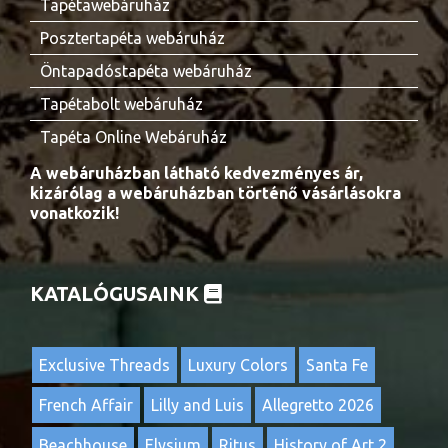
Tapétawebáruház
Posztertapéta webáruház
Öntapadóstapéta webáruház
Tapétabolt webáruház
Tapéta Online Webáruház
A webáruházban látható kedvezményes ár,
kizárólag a webáruházban történő vásárlásokra
vonatkozik!
KATALÓGUSAINK
Exclusive Threads
Luxury Colors
Santa Fe
French Affair
Lilly and Luis
Allegretto 2026
Beachhouse
Elysium
Ritus
History of Art 2