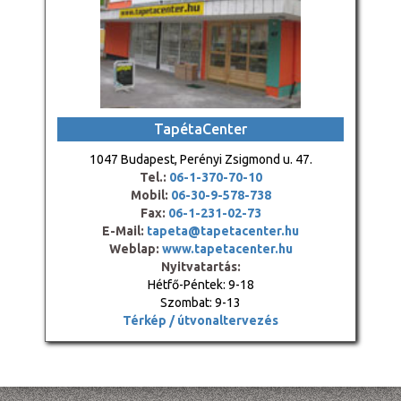
TapétaCenter
1047 Budapest, Perényi Zsigmond u. 47.
Tel.:
06-1-370-70-10
Mobil:
06-30-9-578-738
Fax:
06-1-231-02-73
E-Mail:
tapeta@tapetacenter.hu
Weblap:
www.tapetacenter.hu
Nyitvatartás:
Hétfő-Péntek: 9-18
Szombat: 9-13
Térkép / útvonaltervezés