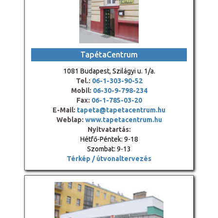
TapétaCentrum
1081 Budapest, Szilágyi u. 1/a.
Tel.:
06-1-303-90-52
Mobil:
06-30-9-798-234
Fax:
06-1-785-03-20
E-Mail:
tapeta@tapetacentrum.hu
Weblap:
www.tapetacentrum.hu
Nyitvatartás:
Hétfő-Péntek: 9-18
Szombat: 9-13
Térkép / útvonaltervezés