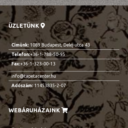
ÜZLETÜNK
Címünk:
1089 Budapest, Delej utca 43
Telefon:
+36-1-788-50-95
Fax:
+36-1-323-00-13
info@tapetacenter.hu
Adószám:
11453835-2-07
WEBÁRUHÁZAINK