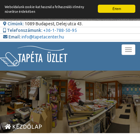
Weboldalunk cookie-kat használ a felhasználói élmény
Értem
növelése érdekében
Címünk:
1089 Budapest, Delej utca 43.
Telefonszámunk:
+36-1-788-50-95
Email:
info@tapetacenter.hu
Toggl
navig
KEZDŐLAP