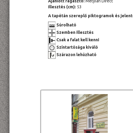
Ajánlott ragasztó:
Metylan Direct
Illesztés (cm):
53
A tapétán szereplő piktogramok és jelent
Súrolható
Szemben illesztés
Csak a falat kell kenni
Színtartósága kiváló
Szárazon lehúzható