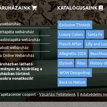
ÁRUHÁZAINK
KATALÓGUSAINK
awebáruház
Exclusive Threads
ertapéta webáruház
Luxury Colors
Santa Fe
adóstapéta webáruház
French Affair
Lilly and Lui
abolt webáruház
Allegretto 2026
Beachho
a Online Webáruház
Elysium
Ritus
History of
ruházban látható
ményes ár, kizárólag a
WOW Designdrop
házban történő
ásokra vonatkozik!
Back to Nature
apétacenter csoport -
Vásárlási Feltételeink
||
Adatvédelmi ny