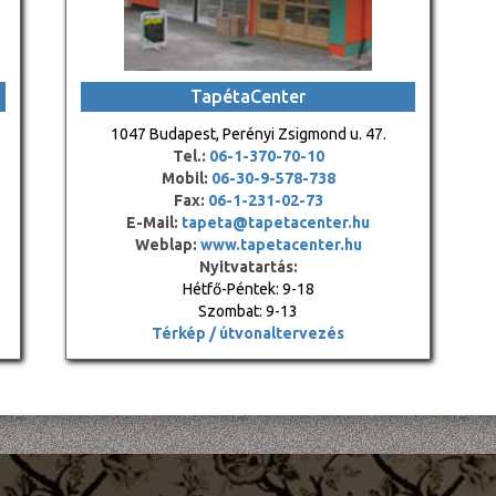
TapétaCenter
1047 Budapest, Perényi Zsigmond u. 47.
Tel.:
06-1-370-70-10
Mobil:
06-30-9-578-738
Fax:
06-1-231-02-73
E-Mail:
tapeta@tapetacenter.hu
Weblap:
www.tapetacenter.hu
Nyitvatartás:
Hétfő-Péntek: 9-18
Szombat: 9-13
Térkép / útvonaltervezés