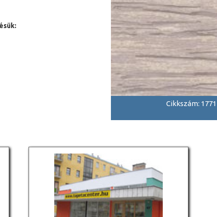
ésük:
Cikkszám: 1771