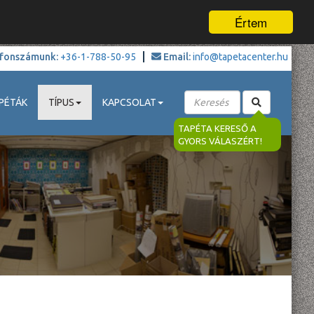
Értem
fonszámunk:
+36-1-788-50-95
Email:
info@tapetacenter.hu
PÉTÁK
TÍPUS
KAPCSOLAT
TAPÉTA KERESŐ A
GYORS VÁLASZÉRT!