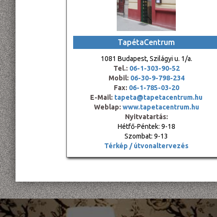
TapétaCentrum
1081 Budapest, Szilágyi u. 1/a.
Tel.:
06-1-303-90-52
Mobil:
06-30-9-798-234
Fax:
06-1-785-03-20
E-Mail:
tapeta@tapetacentrum.hu
Weblap:
www.tapetacentrum.hu
Nyitvatartás:
Hétfő-Péntek: 9-18
Szombat: 9-13
Térkép / útvonaltervezés