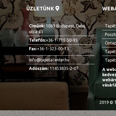
ÜZLETÜNK
WEB
Címünk:
1089 Budapest, Delej
Tapét
utca 43
Poszt
Telefon:
+36-1-788-50-95
Öntap
Fax:
+36-1-323-00-13
Tapét
info@tapetacenter.hu
Tapét
Adószám:
11453835-2-07
A webá
kedvez
webáru
vásárl
2019 © T