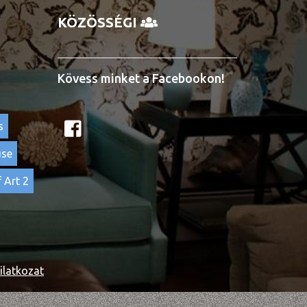
KÖZÖSSÉGI
Kövess minket a Facebookon!
s
use
 Art 2
ilatkozat