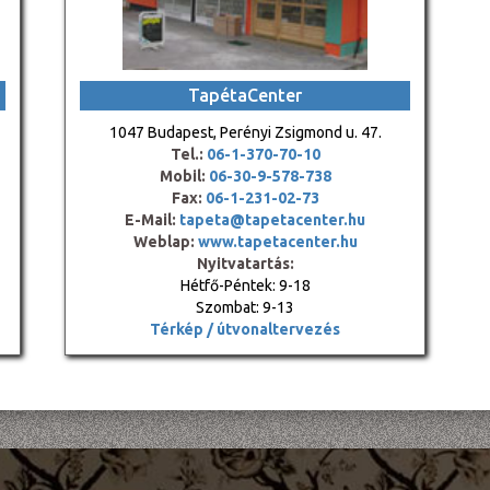
TapétaCenter
1047 Budapest, Perényi Zsigmond u. 47.
Tel.:
06-1-370-70-10
Mobil:
06-30-9-578-738
Fax:
06-1-231-02-73
E-Mail:
tapeta@tapetacenter.hu
Weblap:
www.tapetacenter.hu
Nyitvatartás:
Hétfő-Péntek: 9-18
Szombat: 9-13
Térkép / útvonaltervezés