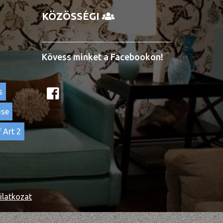
KÖZÖSSÉGI
Kövess minket a Facebookon!
s
use
 Art 2
ilatkozat