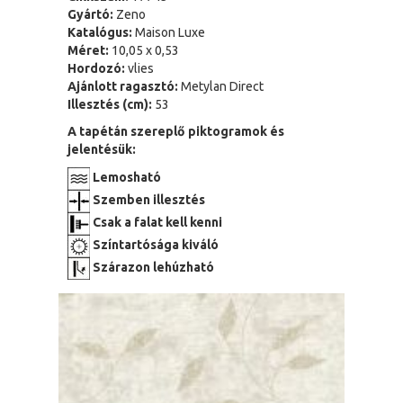
Gyártó:
Zeno
Katalógus:
Maison Luxe
Méret:
10,05 x 0,53
Hordozó:
vlies
Ajánlott ragasztó:
Metylan Direct
Illesztés (cm):
53
A tapétán szereplő piktogramok és
jelentésük:
Lemosható
Szemben illesztés
Csak a falat kell kenni
Színtartósága kiváló
Szárazon lehúzható