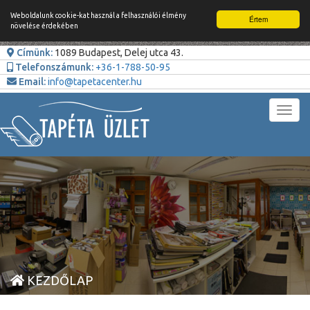
Weboldalunk cookie-kat használ a felhasználói élmény
Értem
növelése érdekében
Címünk:
1089 Budapest, Delej utca 43.
Telefonszámunk:
+36-1-788-50-95
Email:
info@tapetacenter.hu
Toggl
navig
KEZDŐLAP