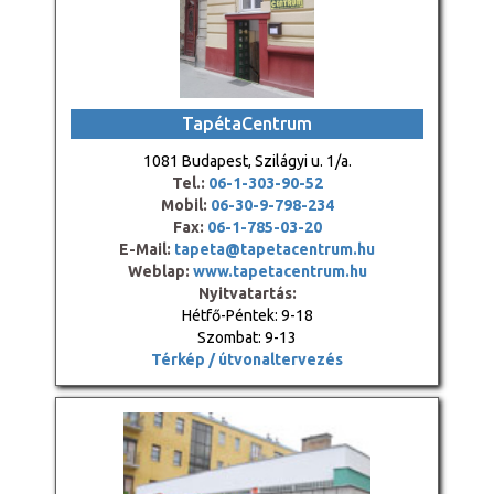
TapétaCentrum
1081 Budapest, Szilágyi u. 1/a.
Tel.:
06-1-303-90-52
Mobil:
06-30-9-798-234
Fax:
06-1-785-03-20
E-Mail:
tapeta@tapetacentrum.hu
Weblap:
www.tapetacentrum.hu
Nyitvatartás:
Hétfő-Péntek: 9-18
Szombat: 9-13
Térkép / útvonaltervezés