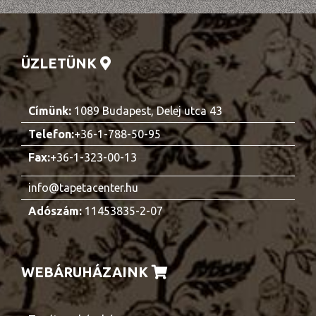
ÜZLETÜNK
Címünk:
1089 Budapest, Delej utca 43
Telefon:
+36-1-788-50-95
Fax:
+36-1-323-00-13
info@tapetacenter.hu
Adószám:
11453835-2-07
WEBÁRUHÁZAINK