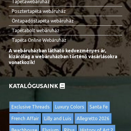
Tapétawebáruház
Posztertapéta webáruház
Öntapadóstapéta webáruház
Tapétabolt webáruház
Tapéta Online Webáruház
A webáruházban látható kedvezményes ár,
kizárólag a webáruházban történő vásárlásokra
vonatkozik!
KATALÓGUSAINK
Exclusive Threads
Luxury Colors
Santa Fe
French Affair
Lilly and Luis
Allegretto 2026
Beachhouse
Elysium
Ritus
History of Art 2