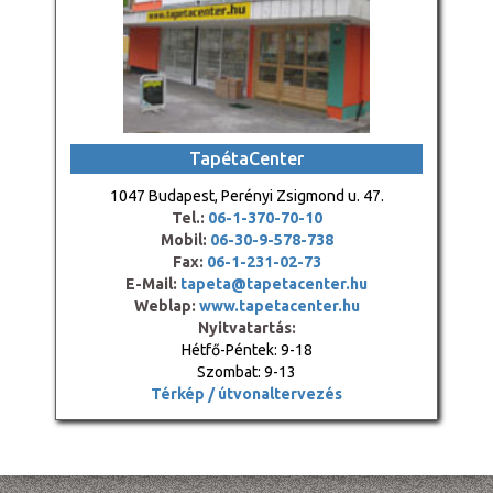
TapétaCenter
1047 Budapest, Perényi Zsigmond u. 47.
Tel.:
06-1-370-70-10
Mobil:
06-30-9-578-738
Fax:
06-1-231-02-73
E-Mail:
tapeta@tapetacenter.hu
Weblap:
www.tapetacenter.hu
Nyitvatartás:
Hétfő-Péntek: 9-18
Szombat: 9-13
Térkép / útvonaltervezés