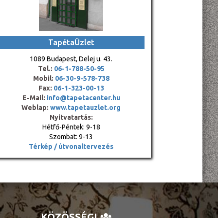
TapétaÜzlet
1089 Budapest, Delej u. 43.
Tel.:
06-1-788-50-95
Mobil:
06-30-9-578-738
Fax:
06-1-323-00-13
E-Mail:
info@tapetacenter.hu
Weblap:
www.tapetauzlet.org
Nyitvatartás:
Hétfő-Péntek: 9-18
Szombat: 9-13
Térkép / útvonaltervezés
KÖZÖSSÉGI