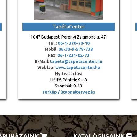
TapétaCenter
1047 Budapest, Perényi Zsigmond u. 47.
Tel.:
06-1-370-70-10
Mobil:
06-30-9-578-738
Fax:
06-1-231-02-73
E-Mail:
tapeta@tapetacenter.hu
Weblap:
www.tapetacenter.hu
Nyitvatartás:
Hétfő-Péntek: 9-18
Szombat: 9-13
Térkép / útvonaltervezés
ÁRUHÁZAINK
KATALÓGUSAINK