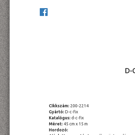
D-
Cikkszám:
200-2214
Gyártó:
D-c-fix
Katalógus:
d-c-fix
Méret:
45 cm x 15 m
Hordozó: