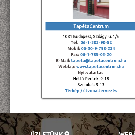
TapétaCentrum
1081 Budapest, Szilágyi u. 1/a.
Tel.:
06-1-303-90-52
Mobil:
06-30-9-798-234
Fax:
06-1-785-03-20
E-Mail:
tapeta@tapetacentrum.hu
Weblap:
www.tapetacentrum.hu
Nyitvatartás:
Hétfő-Péntek: 9-18
Szombat: 9-13
Térkép / útvonaltervezés
ÜZLETÜNK
WEB