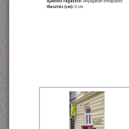
Ajánlott ragasztó:
Anyagában öntapadós
Illesztés (cm):
0 cm.