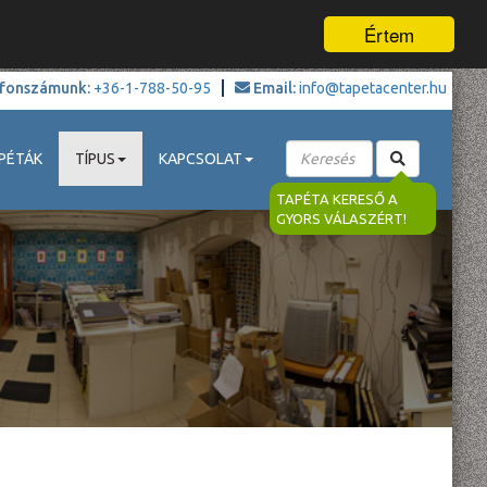
Értem
fonszámunk:
+36-1-788-50-95
Email:
info@tapetacenter.hu
PÉTÁK
TÍPUS
KAPCSOLAT
TAPÉTA KERESŐ A
GYORS VÁLASZÉRT!