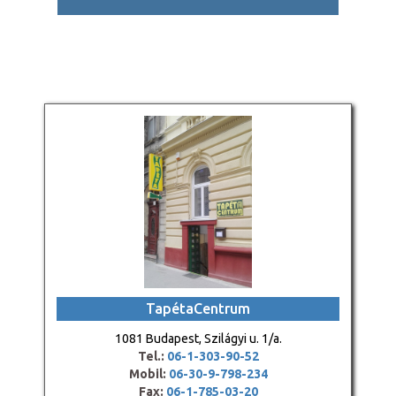
TapétaCentrum
1081 Budapest, Szilágyi u. 1/a.
Tel.:
06-1-303-90-52
Mobil:
06-30-9-798-234
Fax:
06-1-785-03-20