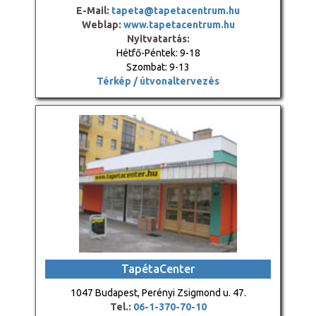
E-Mail:
tapeta@tapetacentrum.hu
Weblap:
www.tapetacentrum.hu
Nyitvatartás:
Hétfő-Péntek: 9-18
Szombat: 9-13
Térkép / útvonaltervezés
TapétaCenter
1047 Budapest, Perényi Zsigmond u. 47.
Tel.:
06-1-370-70-10