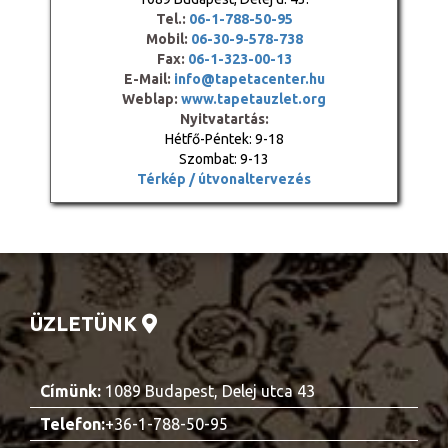
Tel.:
06-1-788-50-95
Mobil:
06-30-9-578-738
Fax:
06-1-323-00-13
E-Mail:
info@tapetacenter.hu
Weblap:
www.tapetauzlet.org
Nyitvatartás:
Hétfő-Péntek: 9-18
Szombat: 9-13
Térkép / útvonaltervezés
ÜZLETÜNK
Címünk:
1089 Budapest, Delej utca 43
Telefon:
+36-1-788-50-95