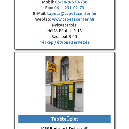
Mobil:
06-30-9-578-738
Fax:
06-1-231-02-73
E-Mail:
tapeta@tapetacenter.hu
Weblap:
www.tapetacenter.hu
Nyitvatartás:
Hétfő-Péntek: 9-18
Szombat: 9-13
Térkép / útvonaltervezés
TapétaÜzlet
1089 Budapest, Delej u. 43.