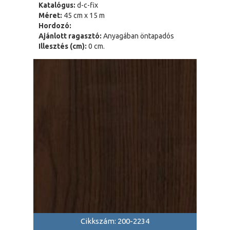
Katalógus:
d-c-fix
Méret:
45 cm x 15 m
Hordozó:
Ajánlott ragasztó:
Anyagában öntapadós
Illesztés (cm):
0 cm.
Cikkszám: 200-2234