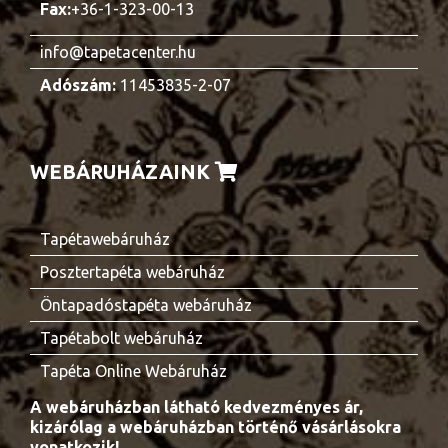
Fax:
+36-1-323-00-13
info@tapetacenter.hu
Adószám:
11453835-2-07
WEBÁRUHÁZAINK
Tapétawebáruház
Posztertapéta webáruház
Öntapadóstapéta webáruház
Tapétabolt webáruház
Tapéta Online Webáruház
A webáruházban látható kedvezményes ár,
kizárólag a webáruházban történő vásárlásokra
vonatkozik!