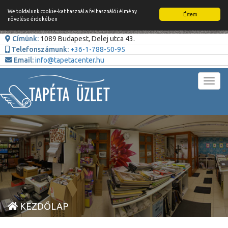
Weboldalunk cookie-kat használ a felhasználói élmény
Értem
növelése érdekében
Címünk:
1089 Budapest, Delej utca 43.
Telefonszámunk:
+36-1-788-50-95
Email:
info@tapetacenter.hu
Toggl
navig
KEZDŐLAP