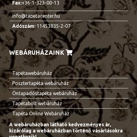
Fax:
+36-1-323-00-13
info@tapetacenter.hu
Adószám:
11453835-2-07
WEBÁRUHÁZAINK
Tapétawebáruház
Posztertapéta webáruház
Öntapadóstapéta webáruház
Tapétabolt webáruház
Tapéta Online Webáruház
A webáruházban látható kedvezményes ár,
kizárólag a webáruházban történő vásárlásokra
vonatkozik!