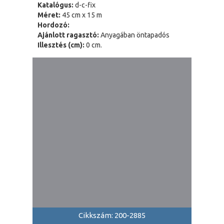
Katalógus:
d-c-fix
Méret:
45 cm x 15 m
Hordozó:
Ajánlott ragasztó:
Anyagában öntapadós
Illesztés (cm):
0 cm.
Cikkszám: 200-2885