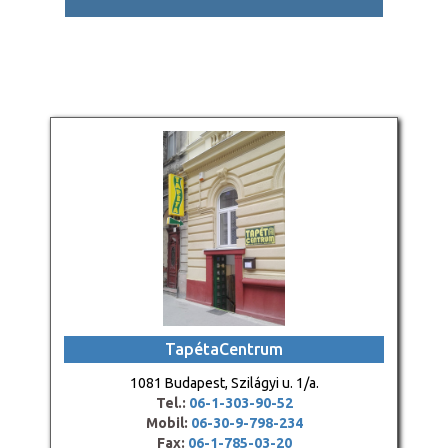
TapétaCentrum
1081 Budapest, Szilágyi u. 1/a.
Tel.:
06-1-303-90-52
Mobil:
06-30-9-798-234
Fax:
06-1-785-03-20