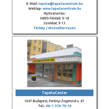
E-Mail:
tapeta@tapetacentrum.hu
Weblap:
www.tapetacentrum.hu
Nyitvatartás:
Hétfő-Péntek: 9-18
Szombat: 9-13
Térkép / útvonaltervezés
TapétaCenter
1047 Budapest, Perényi Zsigmond u. 47.
Tel.:
06-1-370-70-10