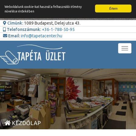
Weboldalunk cookie-kat használ a felhasználói élmény
Értem
növelése érdekében
Címünk:
1089 Budapest, Delej utca 43.
Telefonszámunk:
+36-1-788-50-95
Email:
info@tapetacenter.hu
Toggl
navig
KEZDŐLAP