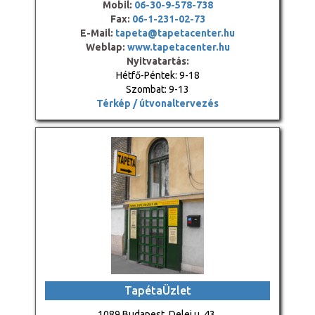
Mobil:
06-30-9-578-738
Fax:
06-1-231-02-73
E-Mail:
tapeta@tapetacenter.hu
Weblap:
www.tapetacenter.hu
Nyitvatartás:
Hétfő-Péntek: 9-18
Szombat: 9-13
Térkép / útvonaltervezés
TapétaÜzlet
1089 Budapest, Delej u. 43.