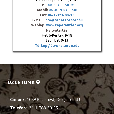
Tel.:
06-1-788-50-95
Mobil:
06-30-9-578-738
Fax:
06-1-323-00-13
E-Mail:
info@tapetacenter.hu
Weblap:
www.tapetauzlet.org
Nyitvatartás:
Hétfő-Péntek: 9-18
Szombat: 9-13
Térkép / útvonaltervezés
ÜZLETÜNK
Címünk:
1089 Budapest, Delej utca 43
Telefon:
+36-1-788-50-95