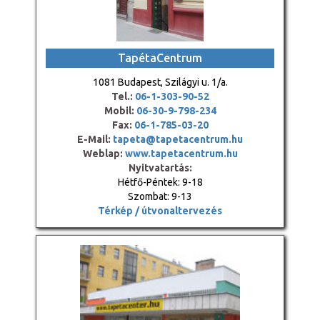
TapétaCentrum
1081 Budapest, Szilágyi u. 1/a.
Tel.:
06-1-303-90-52
Mobil:
06-30-9-798-234
Fax:
06-1-785-03-20
E-Mail:
tapeta@tapetacentrum.hu
Weblap:
www.tapetacentrum.hu
Nyitvatartás:
Hétfő-Péntek: 9-18
Szombat: 9-13
Térkép / útvonaltervezés