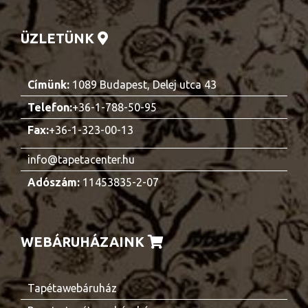
ÜZLETÜNK
Címünk:
1089 Budapest, Delej utca 43
Telefon:
+36-1-788-50-95
Fax:
+36-1-323-00-13
info@tapetacenter.hu
Adószám:
11453835-2-07
WEBÁRUHÁZAINK
Tapétawebáruház