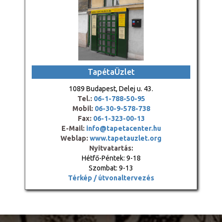
TapétaÜzlet
1089 Budapest, Delej u. 43.
Tel.:
06-1-788-50-95
Mobil:
06-30-9-578-738
Fax:
06-1-323-00-13
E-Mail:
info@tapetacenter.hu
Weblap:
www.tapetauzlet.org
Nyitvatartás:
Hétfő-Péntek: 9-18
Szombat: 9-13
Térkép / útvonaltervezés