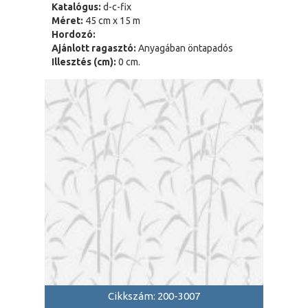
Katalógus:
d-c-fix
Méret:
45 cm x 15 m
Hordozó:
Ajánlott ragasztó:
Anyagában öntapadós
Illesztés (cm):
0 cm.
Cikkszám: 200-3007