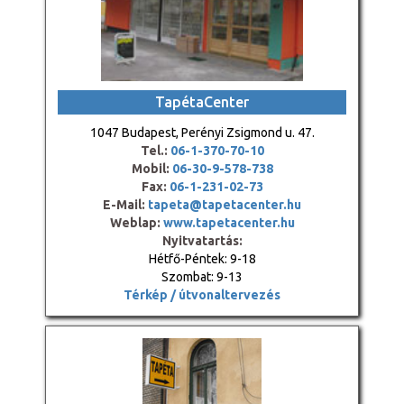
TapétaCenter
1047 Budapest, Perényi Zsigmond u. 47.
Tel.:
06-1-370-70-10
Mobil:
06-30-9-578-738
Fax:
06-1-231-02-73
E-Mail:
tapeta@tapetacenter.hu
Weblap:
www.tapetacenter.hu
Nyitvatartás:
Hétfő-Péntek: 9-18
Szombat: 9-13
Térkép / útvonaltervezés