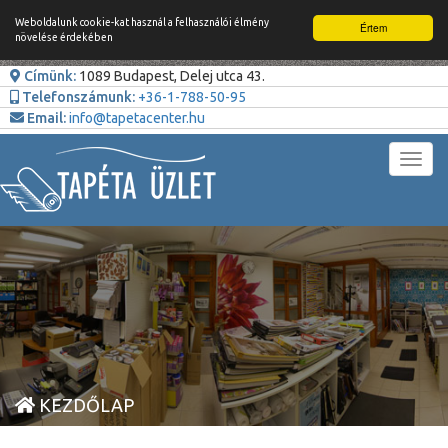
Weboldalunk cookie-kat használ a felhasználói élmény
Értem
növelése érdekében
Címünk:
1089 Budapest, Delej utca 43.
Telefonszámunk:
+36-1-788-50-95
Email:
info@tapetacenter.hu
Toggl
navig
KEZDŐLAP