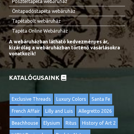
Posztertapéta webáruház
Öntapadóstapéta webáruház
Tapétabolt webáruház
Tapéta Online Webáruház
A webáruházban látható kedvezményes ár,
kizárólag a webáruházban történő vásárlásokra
vonatkozik!
KATALÓGUSAINK
Exclusive Threads
Luxury Colors
Santa Fe
French Affair
Lilly and Luis
Allegretto 2026
Beachhouse
Elysium
Ritus
History of Art 2