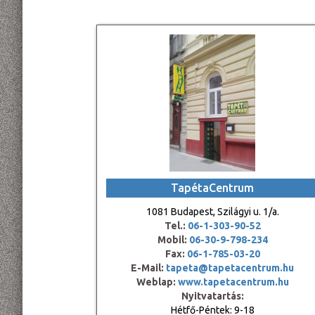
TapétaCentrum
1081 Budapest, Szilágyi u. 1/a.
Tel.:
06-1-303-90-52
Mobil:
06-30-9-798-234
Fax:
06-1-785-03-20
E-Mail:
tapeta@tapetacentrum.hu
Weblap:
www.tapetacentrum.hu
Nyitvatartás:
Hétfő-Péntek: 9-18