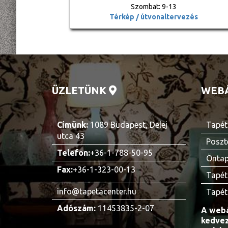
Szombat: 9-13
Térkép / útvonaltervezés
ÜZLETÜNK
WEB
Címünk:
1089 Budapest, Delej
Tapét
utca 43
Poszt
Telefon:
+36-1-788-50-95
Öntap
Fax:
+36-1-323-00-13
Tapét
info@tapetacenter.hu
Tapét
Adószám:
11453835-2-07
A webá
kedvez