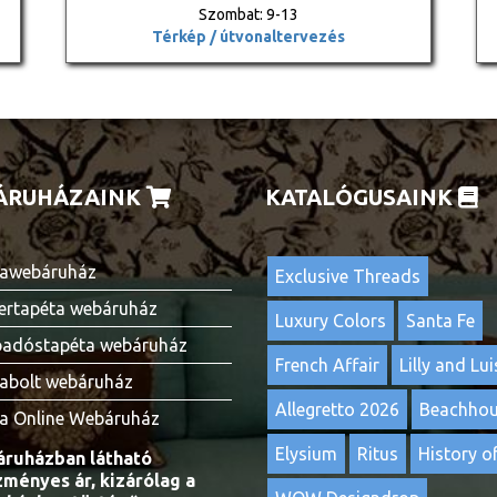
Szombat: 9-13
Térkép / útvonaltervezés
ÁRUHÁZAINK
KATALÓGUSAINK
awebáruház
Exclusive Threads
ertapéta webáruház
Luxury Colors
Santa Fe
adóstapéta webáruház
French Affair
Lilly and Lui
abolt webáruház
Allegretto 2026
Beachho
a Online Webáruház
Elysium
Ritus
History of
ruházban látható
ményes ár, kizárólag a