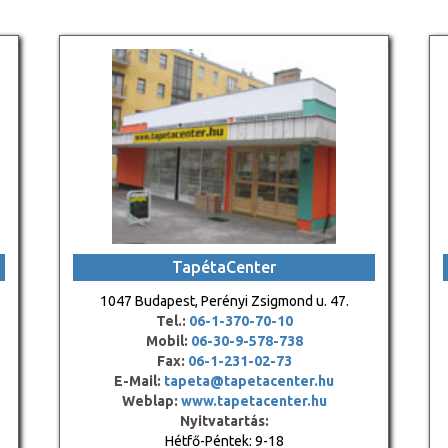
TapétaCenter
1047 Budapest, Perényi Zsigmond u. 47.
Tel.:
06-1-370-70-10
Mobil:
06-30-9-578-738
Fax:
06-1-231-02-73
E-Mail:
tapeta@tapetacenter.hu
Weblap:
www.tapetacenter.hu
Nyitvatartás:
Hétfő-Péntek: 9-18