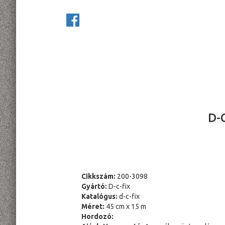
D-
Cikkszám:
200-3098
Gyártó:
D-c-fix
Katalógus:
d-c-fix
Méret:
45 cm x 15 m
Hordozó: