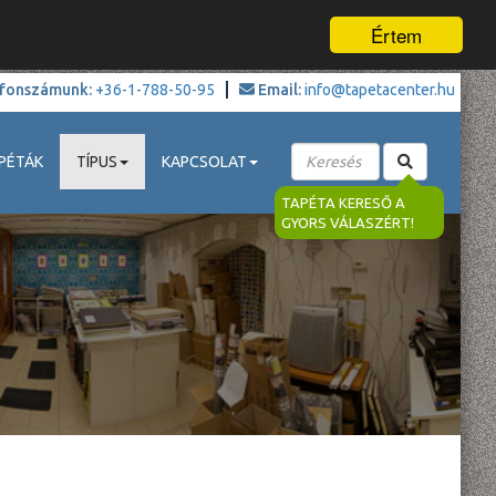
Értem
fonszámunk:
+36-1-788-50-95
Email:
info@tapetacenter.hu
PÉTÁK
TÍPUS
KAPCSOLAT
TAPÉTA KERESŐ A
GYORS VÁLASZÉRT!