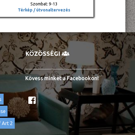
Szombat: 9-13
Térkép / útvonaltervezés
KÖZÖSSÉGI
Kövess minket a Facebookon!
s
use
 Art 2