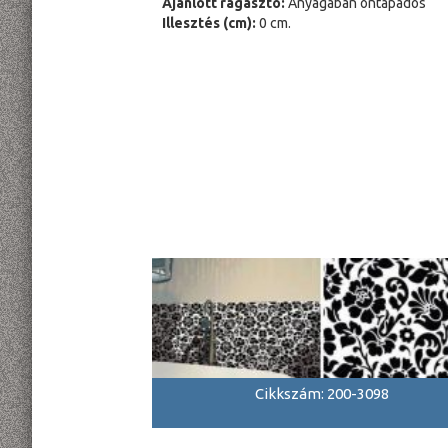
Ajánlott ragasztó:
Anyagában öntapadós
Illesztés (cm):
0 cm.
Cikkszám: 200-3098