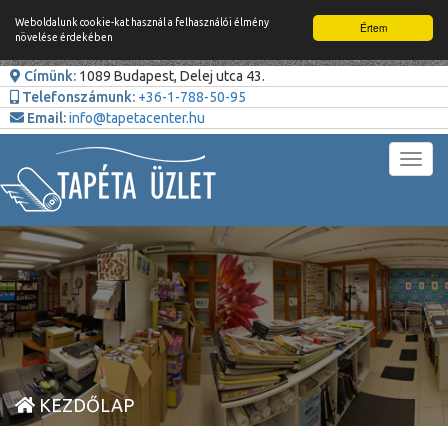
Weboldalunk cookie-kat használ a felhasználói élmény
Értem
növelése érdekében
Címünk:
1089 Budapest, Delej utca 43.
Telefonszámunk:
+36-1-788-50-95
Email:
info@tapetacenter.hu
Toggl
navig
KEZDŐLAP