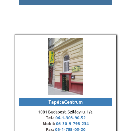
TapétaCentrum
1081 Budapest, Szilágyi u. 1/a.
Tel.:
06-1-303-90-52
Mobil:
06-30-9-798-234
Fax:
06-1-785-03-20