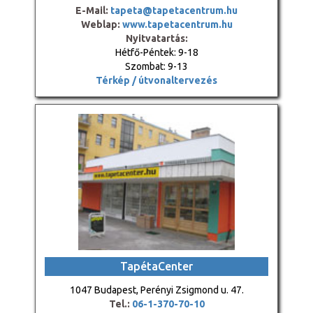
E-Mail:
tapeta@tapetacentrum.hu
Weblap:
www.tapetacentrum.hu
Nyitvatartás:
Hétfő-Péntek: 9-18
Szombat: 9-13
Térkép / útvonaltervezés
TapétaCenter
1047 Budapest, Perényi Zsigmond u. 47.
Tel.:
06-1-370-70-10