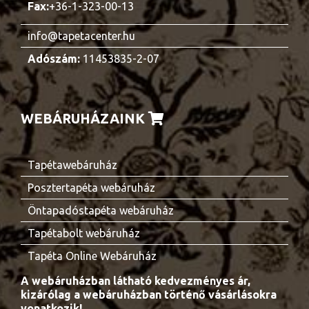
Fax:
+36-1-323-00-13
info@tapetacenter.hu
Adószám:
11453835-2-07
WEBÁRUHÁZAINK
Tapétawebáruház
Posztertapéta webáruház
Öntapadóstapéta webáruház
Tapétabolt webáruház
Tapéta Online Webáruház
A webáruházban látható kedvezményes ár,
kizárólag a webáruházban történő vásárlásokra
vonatkozik!