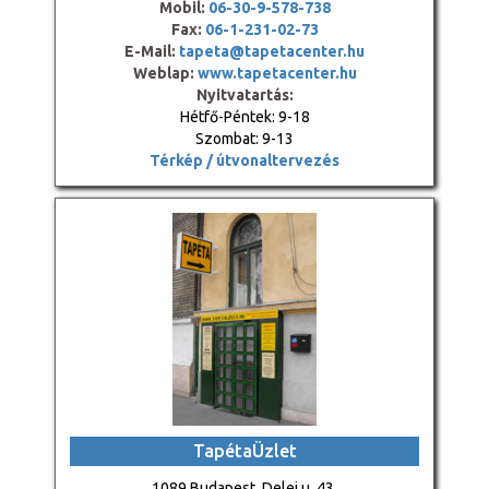
Mobil:
06-30-9-578-738
Fax:
06-1-231-02-73
E-Mail:
tapeta@tapetacenter.hu
Weblap:
www.tapetacenter.hu
Nyitvatartás:
Hétfő-Péntek: 9-18
Szombat: 9-13
Térkép / útvonaltervezés
TapétaÜzlet
1089 Budapest, Delej u. 43.