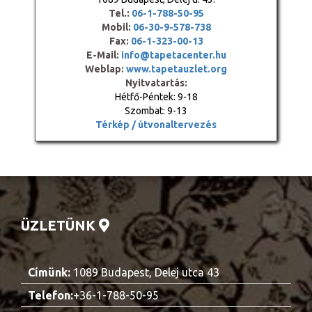
Tel.:
06-1-788-50-95
Mobil:
06-30-9-578-738
Fax:
06-1-323-00-13
E-Mail:
info@tapetacenter.hu
Weblap:
www.tapetauzlet.org
Nyitvatartás:
Hétfő-Péntek: 9-18
Szombat: 9-13
Térkép / útvonaltervezés
ÜZLETÜNK
Címünk:
1089 Budapest, Delej utca 43
Telefon:
+36-1-788-50-95