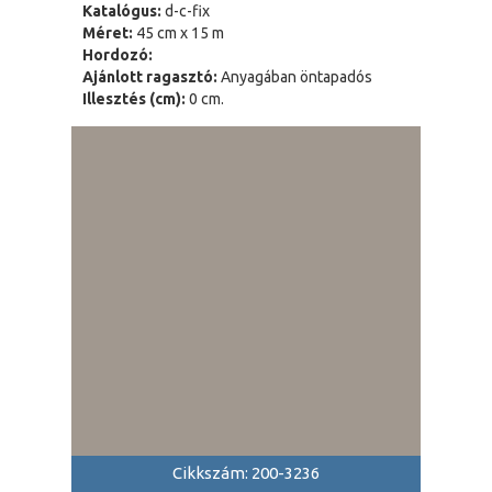
Katalógus:
d-c-fix
Méret:
45 cm x 15 m
Hordozó:
Ajánlott ragasztó:
Anyagában öntapadós
Illesztés (cm):
0 cm.
Cikkszám: 200-3236