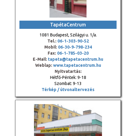
TapétaCentrum
1081 Budapest, Szilágyi u. 1/a.
Tel.:
06-1-303-90-52
Mobil:
06-30-9-798-234
Fax:
06-1-785-03-20
E-Mail:
tapeta@tapetacentrum.hu
Weblap:
www.tapetacentrum.hu
Nyitvatartás:
Hétfő-Péntek: 9-18
Szombat: 9-13
Térkép / útvonaltervezés