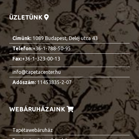
ÜZLETÜNK
Címünk:
1089 Budapest, Delej utca 43
Telefon:
+36-1-788-50-95
Fax:
+36-1-323-00-13
info@tapetacenter.hu
Adószám:
11453835-2-07
WEBÁRUHÁZAINK
Tapétawebáruház