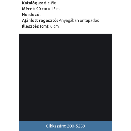
Katalógus:
d-c-fix
Méret:
90 cm x 15 m
Hordozó:
Ajánlott ragasztó:
Anyagában öntapadós
Illesztés (cm):
0 cm.
Cikkszám: 200-5259