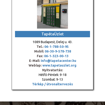
TapétaÜzlet
1089 Budapest, Delej u. 43.
Tel.:
06-1-788-50-95
Mobil:
06-30-9-578-738
Fax:
06-1-323-00-13
E-Mail:
info@tapetacenter.hu
Weblap:
www.tapetauzlet.org
Nyitvatartás:
Hétfő-Péntek: 9-18
Szombat: 9-13
Térkép / útvonaltervezés