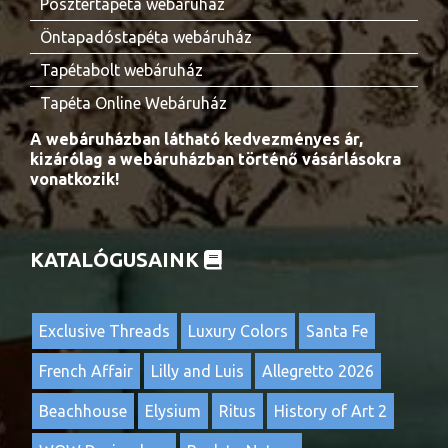
Posztertapéta webáruház
Öntapadóstapéta webáruház
Tapétabolt webáruház
Tapéta Online Webáruház
A webáruházban látható kedvezményes ár,
kizárólag a webáruházban történő vásárlásokra
vonatkozik!
KATALÓGUSAINK
Exclusive Threads
Luxury Colors
Santa Fe
French Affair
Lilly and Luis
Allegretto 2026
Beachhouse
Elysium
Ritus
History of Art 2