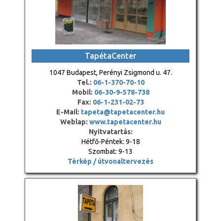
TapétaCenter
1047 Budapest, Perényi Zsigmond u. 47.
Tel.:
06-1-370-70-10
Mobil:
06-30-9-578-738
Fax:
06-1-231-02-73
E-Mail:
tapeta@tapetacenter.hu
Weblap:
www.tapetacenter.hu
Nyitvatartás:
Hétfő-Péntek: 9-18
Szombat: 9-13
Térkép / útvonaltervezés