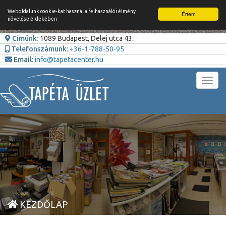
Weboldalunk cookie-kat használ a felhasználói élmény
Értem
növelése érdekében
Címünk:
1089 Budapest, Delej utca 43.
Telefonszámunk:
+36-1-788-50-95
Email:
info@tapetacenter.hu
Toggl
navig
KEZDŐLAP