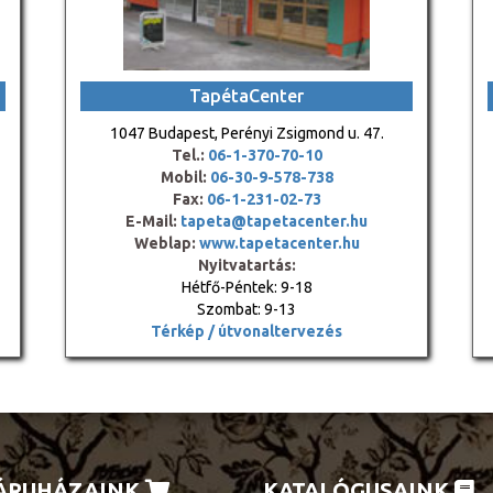
TapétaCenter
1047 Budapest, Perényi Zsigmond u. 47.
Tel.:
06-1-370-70-10
Mobil:
06-30-9-578-738
Fax:
06-1-231-02-73
E-Mail:
tapeta@tapetacenter.hu
Weblap:
www.tapetacenter.hu
Nyitvatartás:
Hétfő-Péntek: 9-18
Szombat: 9-13
Térkép / útvonaltervezés
ÁRUHÁZAINK
KATALÓGUSAINK