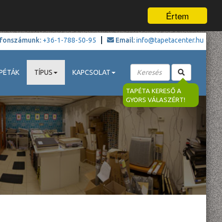
Értem
fonszámunk:
+36-1-788-50-95
Email:
info@tapetacenter.hu
PÉTÁK
TÍPUS
KAPCSOLAT
TAPÉTA KERESŐ A
GYORS VÁLASZÉRT!