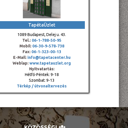
TapétaÜzlet
1089 Budapest, Delej u. 43.
Tel.:
06-1-788-50-95
Mobil:
06-30-9-578-738
Fax:
06-1-323-00-13
E-Mail:
info@tapetacenter.hu
Weblap:
www.tapetauzlet.org
Nyitvatartás:
Hétfő-Péntek: 9-18
Szombat: 9-13
Térkép / útvonaltervezés
KÖZÖSSÉGI