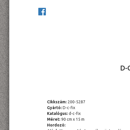
D-
Cikkszám:
200-5287
Gyártó:
D-c-fix
Katalógus:
d-c-fix
Méret:
90 cm x 15 m
Hordozó: