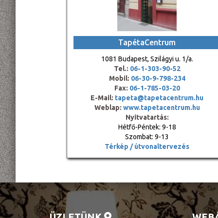
TapétaCentrum
1081 Budapest, Szilágyi u. 1/a.
Tel.:
06-1-303-90-52
Mobil:
06-30-9-798-234
Fax:
06-1-785-03-20
E-Mail:
tapeta@tapetacentrum.hu
Weblap:
www.tapetacentrum.hu
Nyitvatartás:
Hétfő-Péntek: 9-18
Szombat: 9-13
Térkép / útvonaltervezés
ÜZLETÜNK
WEB