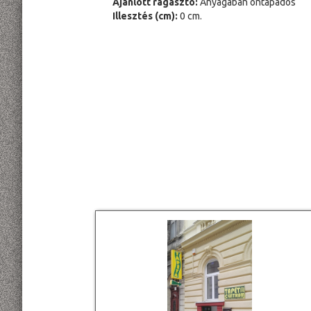
Ajánlott ragasztó:
Anyagában öntapadós
Illesztés (cm):
0 cm.