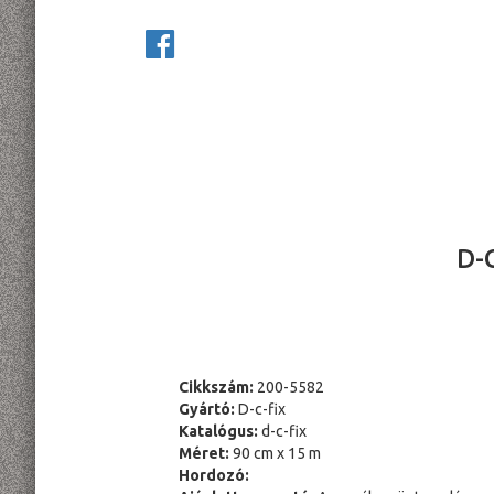
D-
Cikkszám:
200-5582
Gyártó:
D-c-fix
Katalógus:
d-c-fix
Méret:
90 cm x 15 m
Hordozó: