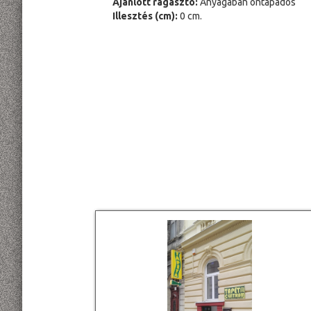
Ajánlott ragasztó:
Anyagában öntapadós
Illesztés (cm):
0 cm.