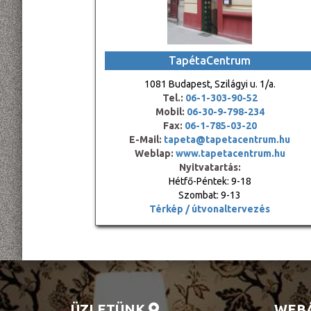
TapétaCentrum
1081 Budapest, Szilágyi u. 1/a.
Tel.:
06-1-303-90-52
Mobil:
06-30-9-798-234
Fax:
06-1-785-03-20
E-Mail:
tapeta@tapetacentrum.hu
Weblap:
www.tapetacentrum.hu
Nyitvatartás:
Hétfő-Péntek: 9-18
Szombat: 9-13
Térkép / útvonaltervezés
ÜZLETÜNK
WEB