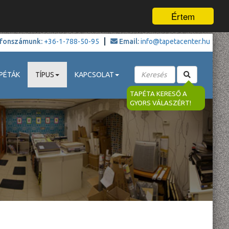
Értem
fonszámunk:
+36-1-788-50-95
Email:
info@tapetacenter.hu
PÉTÁK
TÍPUS
KAPCSOLAT
TAPÉTA KERESŐ A
GYORS VÁLASZÉRT!