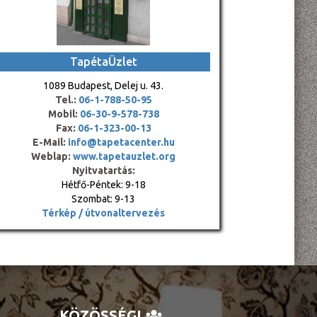
TapétaÜzlet
1089 Budapest, Delej u. 43.
Tel.:
06-1-788-50-95
Mobil:
06-30-9-578-738
Fax:
06-1-323-00-13
E-Mail:
info@tapetacenter.hu
Weblap:
www.tapetauzlet.org
Nyitvatartás:
Hétfő-Péntek: 9-18
Szombat: 9-13
Térkép / útvonaltervezés
KÖZÖSSÉGI