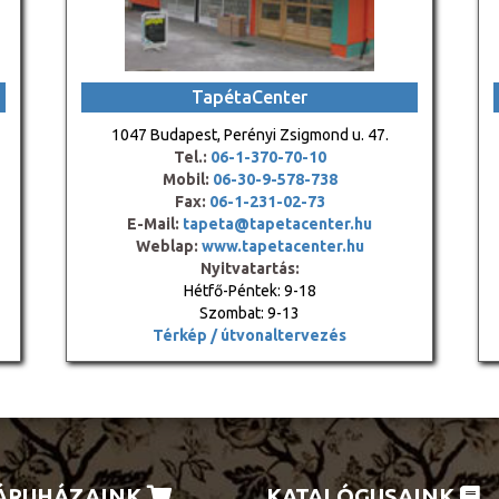
TapétaCenter
1047 Budapest, Perényi Zsigmond u. 47.
Tel.:
06-1-370-70-10
Mobil:
06-30-9-578-738
Fax:
06-1-231-02-73
E-Mail:
tapeta@tapetacenter.hu
Weblap:
www.tapetacenter.hu
Nyitvatartás:
Hétfő-Péntek: 9-18
Szombat: 9-13
Térkép / útvonaltervezés
ÁRUHÁZAINK
KATALÓGUSAINK