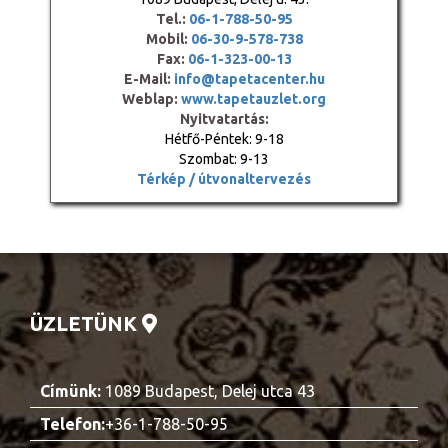
Tel.:
06-1-788-50-95
Mobil:
06-30-9-578-738
Fax:
06-1-323-00-13
E-Mail:
info@tapetacenter.hu
Weblap:
www.tapetauzlet.org
Nyitvatartás:
Hétfő-Péntek: 9-18
Szombat: 9-13
Térkép / útvonaltervezés
ÜZLETÜNK
Címünk:
1089 Budapest, Delej utca 43
Telefon:
+36-1-788-50-95