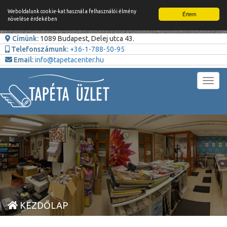
Weboldalunk cookie-kat használ a felhasználói élmény
Értem
növelése érdekében
Címünk:
1089 Budapest, Delej utca 43.
Telefonszámunk:
+36-1-788-50-95
Email:
info@tapetacenter.hu
Toggl
navig
KEZDŐLAP