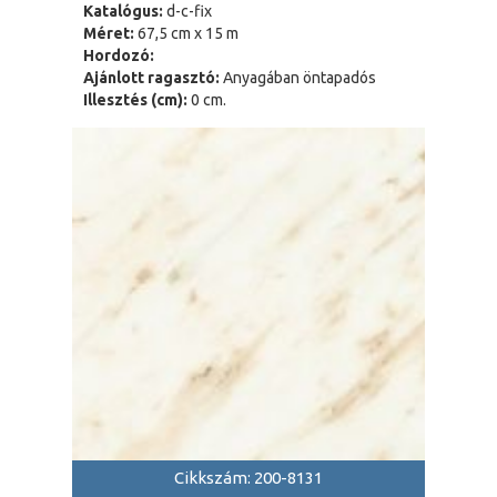
Katalógus:
d-c-fix
Méret:
67,5 cm x 15 m
Hordozó:
Ajánlott ragasztó:
Anyagában öntapadós
Illesztés (cm):
0 cm.
Cikkszám: 200-8131