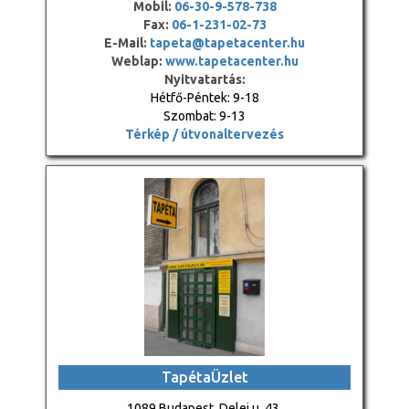
Mobil:
06-30-9-578-738
Fax:
06-1-231-02-73
E-Mail:
tapeta@tapetacenter.hu
Weblap:
www.tapetacenter.hu
Nyitvatartás:
Hétfő-Péntek: 9-18
Szombat: 9-13
Térkép / útvonaltervezés
TapétaÜzlet
1089 Budapest, Delej u. 43.