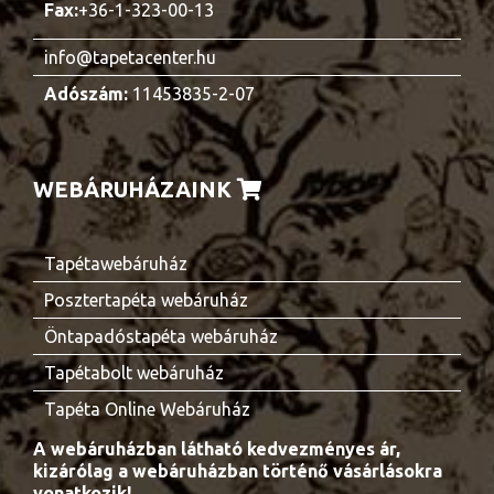
Fax:
+36-1-323-00-13
info@tapetacenter.hu
Adószám:
11453835-2-07
WEBÁRUHÁZAINK
Tapétawebáruház
Posztertapéta webáruház
Öntapadóstapéta webáruház
Tapétabolt webáruház
Tapéta Online Webáruház
A webáruházban látható kedvezményes ár,
kizárólag a webáruházban történő vásárlásokra
vonatkozik!