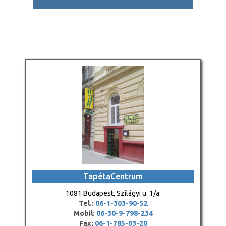
TapétaCentrum
1081 Budapest, Szilágyi u. 1/a.
Tel.:
06-1-303-90-52
Mobil:
06-30-9-798-234
Fax:
06-1-785-03-20