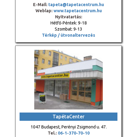
E-Mail:
tapeta@tapetacentrum.hu
Weblap:
www.tapetacentrum.hu
Nyitvatartás:
Hétfő-Péntek: 9-18
Szombat: 9-13
Térkép / útvonaltervezés
TapétaCenter
1047 Budapest, Perényi Zsigmond u. 47.
Tel.:
06-1-370-70-10