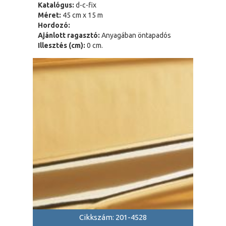
Katalógus:
d-c-fix
Méret:
45 cm x 15 m
Hordozó:
Ajánlott ragasztó:
Anyagában öntapadós
Illesztés (cm):
0 cm.
Cikkszám: 201-4528