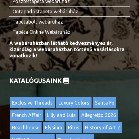
Posztertapéta webáruház
Öntapadóstapéta webáruház
Tapétabolt webáruház
Tapéta Online Webáruház
A webáruházban látható kedvezményes ár,
kizárólag a webáruházban történő vásárlásokra
vonatkozik!
KATALÓGUSAINK
Exclusive Threads
Luxury Colors
Santa Fe
French Affair
Lilly and Luis
Allegretto 2026
Beachhouse
Elysium
Ritus
History of Art 2