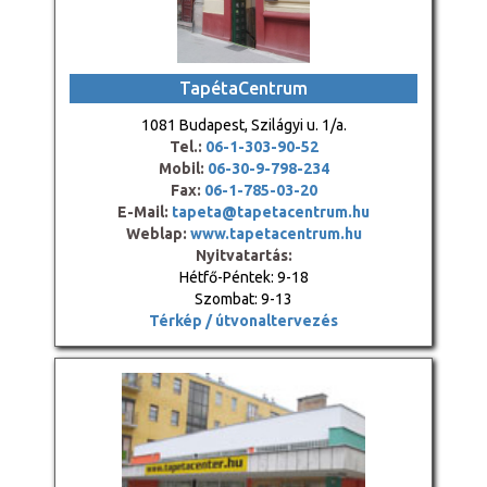
TapétaCentrum
1081 Budapest, Szilágyi u. 1/a.
Tel.:
06-1-303-90-52
Mobil:
06-30-9-798-234
Fax:
06-1-785-03-20
E-Mail:
tapeta@tapetacentrum.hu
Weblap:
www.tapetacentrum.hu
Nyitvatartás:
Hétfő-Péntek: 9-18
Szombat: 9-13
Térkép / útvonaltervezés