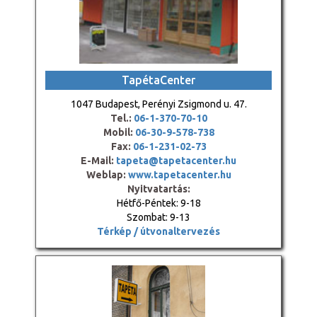
TapétaCenter
1047 Budapest, Perényi Zsigmond u. 47.
Tel.:
06-1-370-70-10
Mobil:
06-30-9-578-738
Fax:
06-1-231-02-73
E-Mail:
tapeta@tapetacenter.hu
Weblap:
www.tapetacenter.hu
Nyitvatartás:
Hétfő-Péntek: 9-18
Szombat: 9-13
Térkép / útvonaltervezés