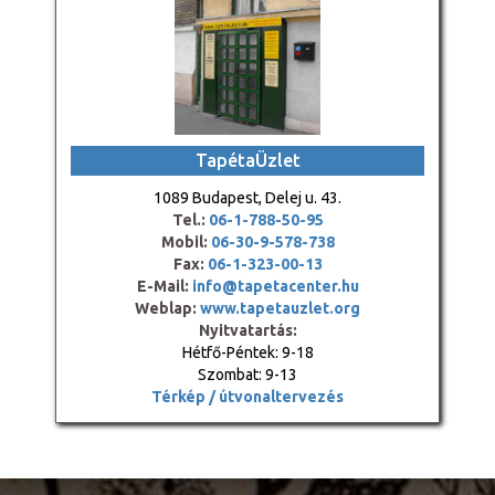
TapétaÜzlet
1089 Budapest, Delej u. 43.
Tel.:
06-1-788-50-95
Mobil:
06-30-9-578-738
Fax:
06-1-323-00-13
E-Mail:
info@tapetacenter.hu
Weblap:
www.tapetauzlet.org
Nyitvatartás:
Hétfő-Péntek: 9-18
Szombat: 9-13
Térkép / útvonaltervezés