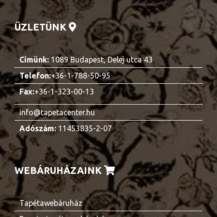
ÜZLETÜNK
Címünk:
1089 Budapest, Delej utca 43
Telefon:
+36-1-788-50-95
Fax:
+36-1-323-00-13
info@tapetacenter.hu
Adószám:
11453835-2-07
WEBÁRUHÁZAINK
Tapétawebáruház