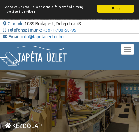
Weboldalunk cookie-kat használ a felhasználói élmény
Értem
növelése érdekében
Címünk:
1089 Budapest, Delej utca 43.
Telefonszámunk:
+36-1-788-50-95
Email:
info@tapetacenter.hu
Toggl
navig
KEZDŐLAP