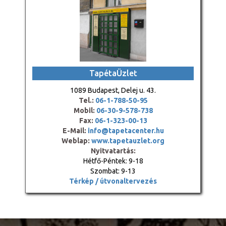
TapétaÜzlet
1089 Budapest, Delej u. 43.
Tel.:
06-1-788-50-95
Mobil:
06-30-9-578-738
Fax:
06-1-323-00-13
E-Mail:
info@tapetacenter.hu
Weblap:
www.tapetauzlet.org
Nyitvatartás:
Hétfő-Péntek: 9-18
Szombat: 9-13
Térkép / útvonaltervezés