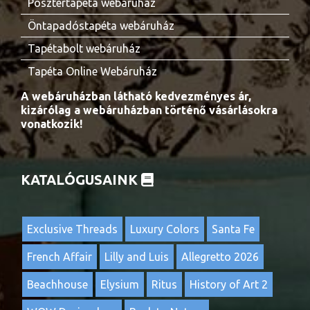
Posztertapéta webáruház
Öntapadóstapéta webáruház
Tapétabolt webáruház
Tapéta Online Webáruház
A webáruházban látható kedvezményes ár,
kizárólag a webáruházban történő vásárlásokra
vonatkozik!
KATALÓGUSAINK
Exclusive Threads
Luxury Colors
Santa Fe
French Affair
Lilly and Luis
Allegretto 2026
Beachhouse
Elysium
Ritus
History of Art 2