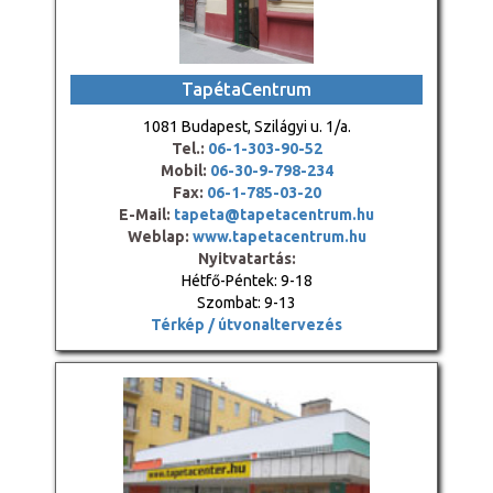
TapétaCentrum
1081 Budapest, Szilágyi u. 1/a.
Tel.:
06-1-303-90-52
Mobil:
06-30-9-798-234
Fax:
06-1-785-03-20
E-Mail:
tapeta@tapetacentrum.hu
Weblap:
www.tapetacentrum.hu
Nyitvatartás:
Hétfő-Péntek: 9-18
Szombat: 9-13
Térkép / útvonaltervezés