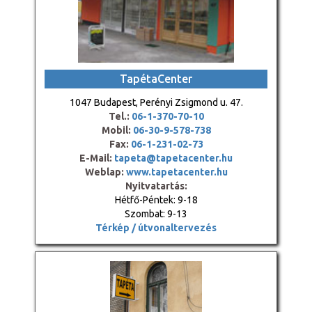
TapétaCenter
1047 Budapest, Perényi Zsigmond u. 47.
Tel.:
06-1-370-70-10
Mobil:
06-30-9-578-738
Fax:
06-1-231-02-73
E-Mail:
tapeta@tapetacenter.hu
Weblap:
www.tapetacenter.hu
Nyitvatartás:
Hétfő-Péntek: 9-18
Szombat: 9-13
Térkép / útvonaltervezés