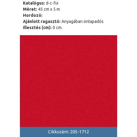
Katalógus:
d-c-fix
Méret:
45 cm x 5 m
Hordozó:
Ajánlott ragasztó:
Anyagában öntapadós
Illesztés (cm):
0 cm.
Cikkszám: 205-1712