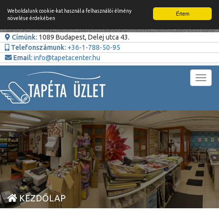
Weboldalunk cookie-kat használ a felhasználói élmény
Értem
növelése érdekében
Címünk:
1089 Budapest, Delej utca 43.
Telefonszámunk:
+36-1-788-50-95
Email:
info@tapetacenter.hu
Toggl
navig
KEZDŐLAP