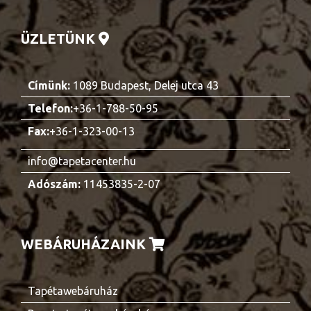
ÜZLETÜNK
Címünk:
1089 Budapest, Delej utca 43
Telefon:
+36-1-788-50-95
Fax:
+36-1-323-00-13
info@tapetacenter.hu
Adószám:
11453835-2-07
WEBÁRUHÁZAINK
Tapétawebáruház