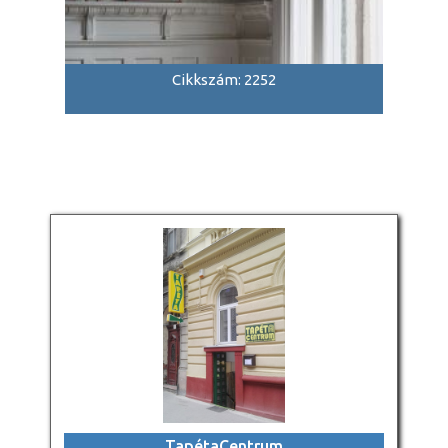
Cikkszám: 2252
TapétaCentrum