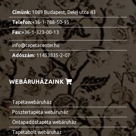
Címünk:
1089 Budapest, Delej utca 43
Telefon:
+36-1-788-50-95
Fax:
+36-1-323-00-13
info@tapetacenter.hu
Adószám:
11453835-2-07
WEBÁRUHÁZAINK
Tapétawebáruház
Posztertapéta webáruház
Öntapadóstapéta webáruház
Tapétabolt webáruház