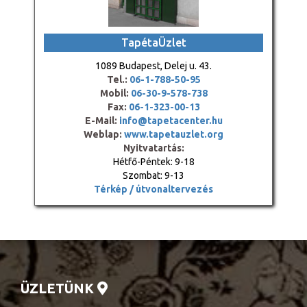
TapétaÜzlet
1089 Budapest, Delej u. 43.
Tel.:
06-1-788-50-95
Mobil:
06-30-9-578-738
Fax:
06-1-323-00-13
E-Mail:
info@tapetacenter.hu
Weblap:
www.tapetauzlet.org
Nyitvatartás:
Hétfő-Péntek: 9-18
Szombat: 9-13
Térkép / útvonaltervezés
ÜZLETÜNK