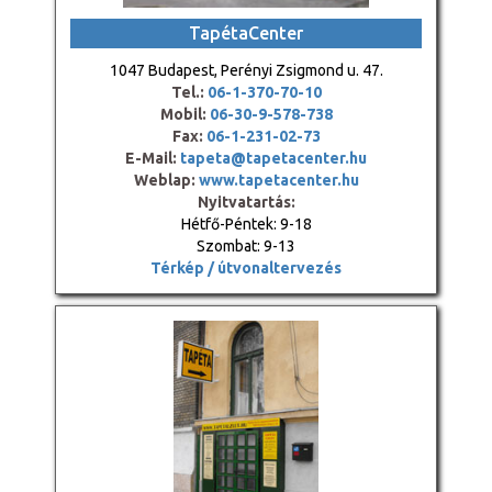
TapétaCenter
1047 Budapest, Perényi Zsigmond u. 47.
Tel.:
06-1-370-70-10
Mobil:
06-30-9-578-738
Fax:
06-1-231-02-73
E-Mail:
tapeta@tapetacenter.hu
Weblap:
www.tapetacenter.hu
Nyitvatartás:
Hétfő-Péntek: 9-18
Szombat: 9-13
Térkép / útvonaltervezés