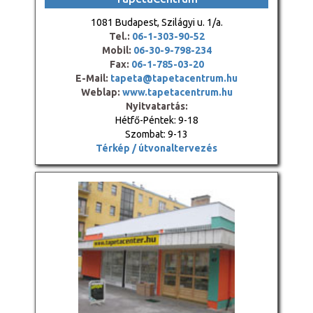
1081 Budapest, Szilágyi u. 1/a.
Tel.:
06-1-303-90-52
Mobil:
06-30-9-798-234
Fax:
06-1-785-03-20
E-Mail:
tapeta@tapetacentrum.hu
Weblap:
www.tapetacentrum.hu
Nyitvatartás:
Hétfő-Péntek: 9-18
Szombat: 9-13
Térkép / útvonaltervezés