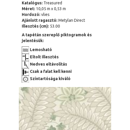
Katalógus:
Treasured
Méret:
10,05 m x 0,53 m
Hordozó:
vlies
Ajánlott ragasztó:
Metylan Direct
Illesztés (cm):
53.00
A tapétán szereplő piktogramok és
jelentésük:
Lemosható
Eltolt illesztés
Nedves eltávolítás
Csak a falat kell kenni
Színtartósága kiváló