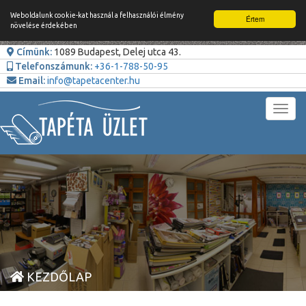
Weboldalunk cookie-kat használ a felhasználói élmény
Értem
növelése érdekében
Címünk:
1089 Budapest, Delej utca 43.
Telefonszámunk:
+36-1-788-50-95
Email:
info@tapetacenter.hu
Toggl
navig
KEZDŐLAP