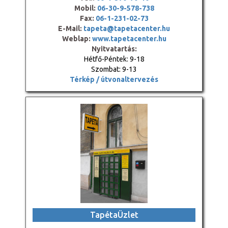
Mobil:
06-30-9-578-738
Fax:
06-1-231-02-73
E-Mail:
tapeta@tapetacenter.hu
Weblap:
www.tapetacenter.hu
Nyitvatartás:
Hétfő-Péntek: 9-18
Szombat: 9-13
Térkép / útvonaltervezés
TapétaÜzlet