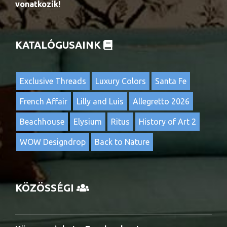
vonatkozik!
KATALÓGUSAINK
Exclusive Threads
Luxury Colors
Santa Fe
French Affair
Lilly and Luis
Allegretto 2026
Beachhouse
Elysium
Ritus
History of Art 2
WOW Designdrop
Back to Nature
KÖZÖSSÉGI