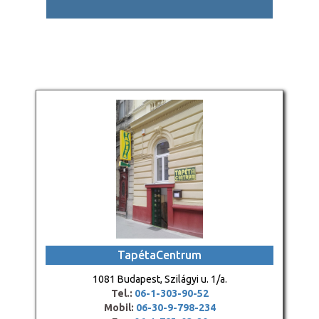
TapétaCentrum
1081 Budapest, Szilágyi u. 1/a.
Tel.:
06-1-303-90-52
Mobil:
06-30-9-798-234