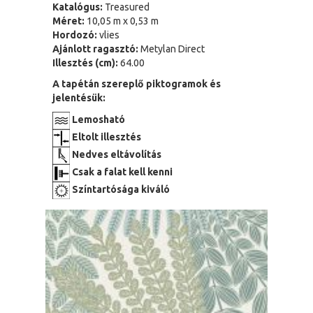
Katalógus:
Treasured
Méret:
10,05 m x 0,53 m
Hordozó:
vlies
Ajánlott ragasztó:
Metylan Direct
Illesztés (cm):
64.00
A tapétán szereplő piktogramok és
jelentésük:
Lemosható
Eltolt illesztés
Nedves eltávolítás
Csak a falat kell kenni
Színtartósága kiváló