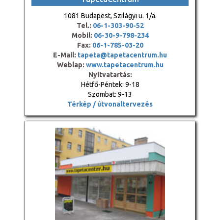
1081 Budapest, Szilágyi u. 1/a.
Tel.:
06-1-303-90-52
Mobil:
06-30-9-798-234
Fax:
06-1-785-03-20
E-Mail:
tapeta@tapetacentrum.hu
Weblap:
www.tapetacentrum.hu
Nyitvatartás:
Hétfő-Péntek: 9-18
Szombat: 9-13
Térkép / útvonaltervezés