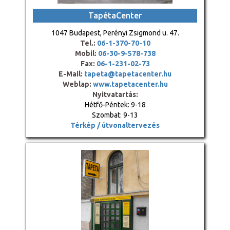
TapétaCenter
1047 Budapest, Perényi Zsigmond u. 47.
Tel.:
06-1-370-70-10
Mobil:
06-30-9-578-738
Fax:
06-1-231-02-73
E-Mail:
tapeta@tapetacenter.hu
Weblap:
www.tapetacenter.hu
Nyitvatartás:
Hétfő-Péntek: 9-18
Szombat: 9-13
Térkép / útvonaltervezés