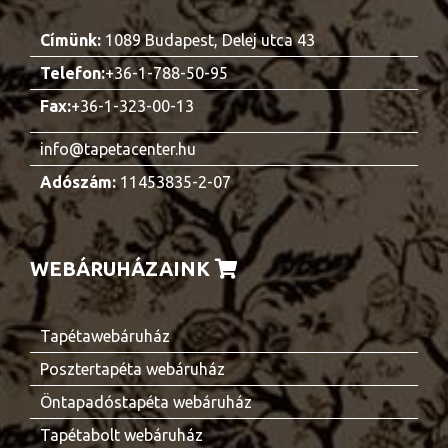
Címünk:
1089 Budapest, Delej utca 43
Telefon:
+36-1-788-50-95
Fax:
+36-1-323-00-13
info@tapetacenter.hu
Adószám:
11453835-2-07
WEBÁRUHÁZAINK
Tapétawebáruház
Posztertapéta webáruház
Öntapadóstapéta webáruház
Tapétabolt webáruház