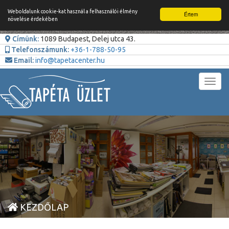
Weboldalunk cookie-kat használ a felhasználói élmény
Értem
növelése érdekében
Címünk:
1089 Budapest, Delej utca 43.
Telefonszámunk:
+36-1-788-50-95
Email:
info@tapetacenter.hu
Toggl
navig
KEZDŐLAP