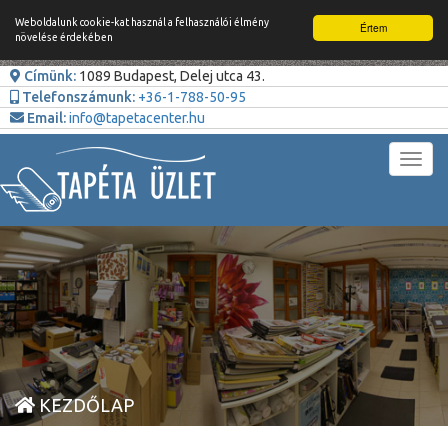
Weboldalunk cookie-kat használ a felhasználói élmény
Értem
növelése érdekében
Címünk:
1089 Budapest, Delej utca 43.
Telefonszámunk:
+36-1-788-50-95
Email:
info@tapetacenter.hu
Toggl
navig
KEZDŐLAP