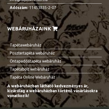
Adószám:
11453835-2-07
WEBÁRUHÁZAINK
Tapétawebáruház
Posztertapéta webáruház
Öntapadóstapéta webáruház
Tapétabolt webáruház
Tapéta Online Webáruház
A webáruházban látható kedvezményes ár,
kizárólag a webáruházban történő vásárlásokra
vonatkozik!