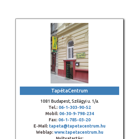
TapétaCentrum
1081 Budapest, Szilágyi u. 1/a.
Tel.:
06-1-303-90-52
Mobil:
06-30-9-798-234
Fax:
06-1-785-03-20
E-Mail:
tapeta@tapetacentrum.hu
Weblap:
www.tapetacentrum.hu
Nyitvatartás: