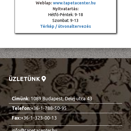
Weblap:
www.tapetacenter.hu
Nyitvatartás:
Hétfő-Péntek: 9-18
Szombat: 9-13
Térkép / útvonaltervezés
ÜZLETÜNK
Címünk:
1089 Budapest, Delej utca 43
Telefon:
+36-1-788-50-95
Fax:
+36-1-323-00-13
info@tapetacenter.hu