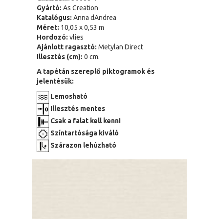
Gyártó:
As Creation
Katalógus:
Anna dAndrea
Méret:
10,05 x 0,53 m
Hordozó:
vlies
Ajánlott ragasztó:
Metylan Direct
Illesztés (cm):
0 cm.
A tapétán szereplő piktogramok és
jelentésük:
Lemosható
Illesztés mentes
Csak a falat kell kenni
Színtartósága kiváló
Szárazon lehúzható