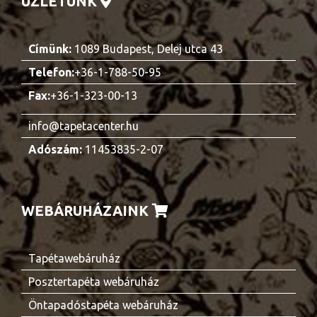
ÜZLETÜNK
Címünk:
1089 Budapest, Delej utca 43
Telefon:
+36-1-788-50-95
Fax:
+36-1-323-00-13
info@tapetacenter.hu
Adószám:
11453835-2-07
WEBÁRUHÁZAINK
Tapétawebáruház
Posztertapéta webáruház
Öntapadóstapéta webáruház