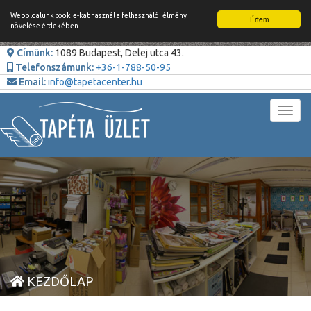
Weboldalunk cookie-kat használ a felhasználói élmény
Értem
növelése érdekében
Címünk:
1089 Budapest, Delej utca 43.
Telefonszámunk:
+36-1-788-50-95
Email:
info@tapetacenter.hu
Toggl
navig
KEZDŐLAP