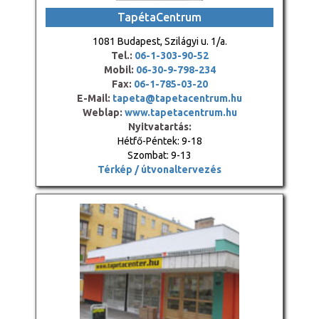
TapétaCentrum
1081 Budapest, Szilágyi u. 1/a.
Tel.:
06-1-303-90-52
Mobil:
06-30-9-798-234
Fax:
06-1-785-03-20
E-Mail:
tapeta@tapetacentrum.hu
Weblap:
www.tapetacentrum.hu
Nyitvatartás:
Hétfő-Péntek: 9-18
Szombat: 9-13
Térkép / útvonaltervezés