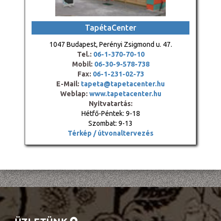
TapétaCenter
1047 Budapest, Perényi Zsigmond u. 47.
Tel.:
06-1-370-70-10
Mobil:
06-30-9-578-738
Fax:
06-1-231-02-73
E-Mail:
tapeta@tapetacenter.hu
Weblap:
www.tapetacenter.hu
Nyitvatartás:
Hétfő-Péntek: 9-18
Szombat: 9-13
Térkép / útvonaltervezés