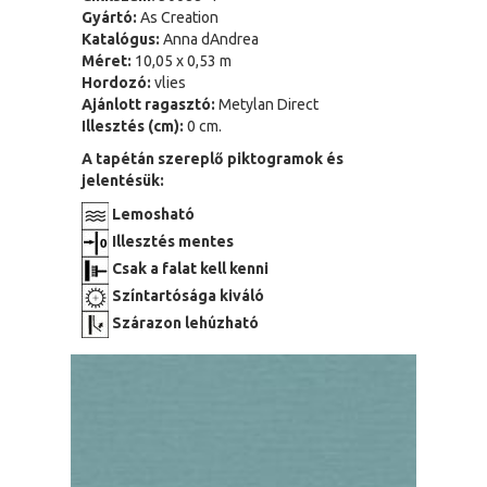
Gyártó:
As Creation
Katalógus:
Anna dAndrea
Méret:
10,05 x 0,53 m
Hordozó:
vlies
Ajánlott ragasztó:
Metylan Direct
Illesztés (cm):
0 cm.
A tapétán szereplő piktogramok és
jelentésük:
Lemosható
Illesztés mentes
Csak a falat kell kenni
Színtartósága kiváló
Szárazon lehúzható