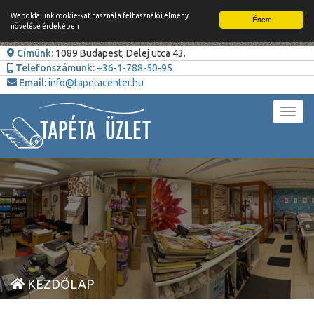
Weboldalunk cookie-kat használ a felhasználói élmény
Értem
növelése érdekében
Címünk:
1089 Budapest, Delej utca 43.
Telefonszámunk:
+36-1-788-50-95
Email:
info@tapetacenter.hu
Toggl
navig
KEZDŐLAP