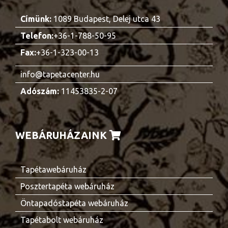
Címünk:
1089 Budapest, Delej utca 43
Telefon:
+36-1-788-50-95
Fax:
+36-1-323-00-13
info@tapetacenter.hu
Adószám:
11453835-2-07
WEBÁRUHÁZAINK
Tapétawebáruház
Posztertapéta webáruház
Öntapadóstapéta webáruház
Tapétabolt webáruház