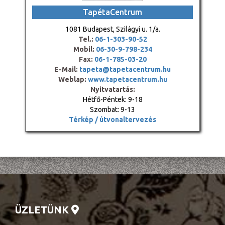
TapétaCentrum
1081 Budapest, Szilágyi u. 1/a.
Tel.:
06-1-303-90-52
Mobil:
06-30-9-798-234
Fax:
06-1-785-03-20
E-Mail:
tapeta@tapetacentrum.hu
Weblap:
www.tapetacentrum.hu
Nyitvatartás:
Hétfő-Péntek: 9-18
Szombat: 9-13
Térkép / útvonaltervezés
ÜZLETÜNK