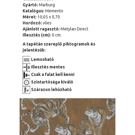
Gyártó:
Marburg
Katalógus:
Memento
Méret:
10,05 x 0,70
Hordozó:
vlies
Ajánlott ragasztó:
Metylan Direct
Illesztés (cm):
0 cm.
A tapétán szereplő piktogramok és
jelentésük:
Lemosható
Illesztés mentes
Csak a falat kell kenni
Színtartósága kiváló
Szárazon lehúzható