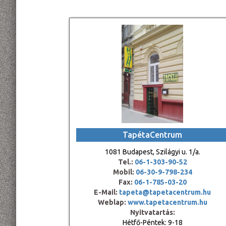
TapétaCentrum
1081 Budapest, Szilágyi u. 1/a.
Tel.:
06-1-303-90-52
Mobil:
06-30-9-798-234
Fax:
06-1-785-03-20
E-Mail:
tapeta@tapetacentrum.hu
Weblap:
www.tapetacentrum.hu
Nyitvatartás:
Hétfő-Péntek: 9-18