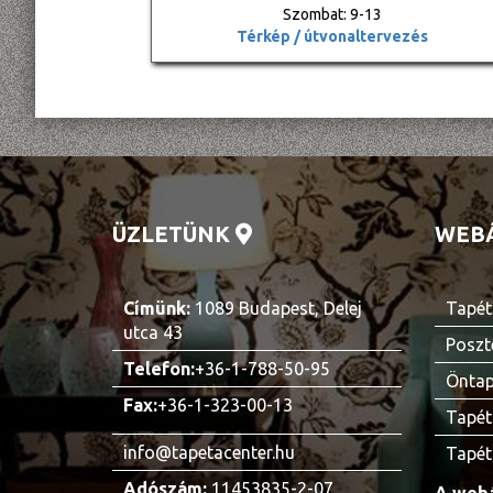
Szombat: 9-13
Térkép / útvonaltervezés
ÜZLETÜNK
WEB
Címünk:
1089 Budapest, Delej
Tapét
utca 43
Poszt
Telefon:
+36-1-788-50-95
Öntap
Fax:
+36-1-323-00-13
Tapét
info@tapetacenter.hu
Tapét
Adószám:
11453835-2-07