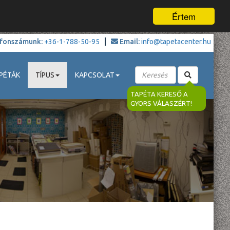
Értem
fonszámunk:
+36-1-788-50-95
Email:
info@tapetacenter.hu
PÉTÁK
TÍPUS
KAPCSOLAT
TAPÉTA KERESŐ A
GYORS VÁLASZÉRT!