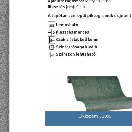
Ajánlott ragasztó:
Metylan Direct
Illesztés (cm):
0 cm.
A tapétán szereplő piktogramok és jelent
Lemosható
Illesztés mentes
Csak a falat kell kenni
Színtartósága kiváló
Szárazon lehúzható
Cikkszám: 32005