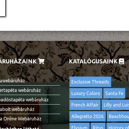
ÁRUHÁZAINK
KATALÓGUSAINK
awebáruház
Exclusive Threads
ertapéta webáruház
Luxury Colors
Santa Fe
adóstapéta webáruház
French Affair
Lilly and Lui
abolt webáruház
Allegretto 2026
Beachho
a Online Webáruház
Elysium
Ritus
History of