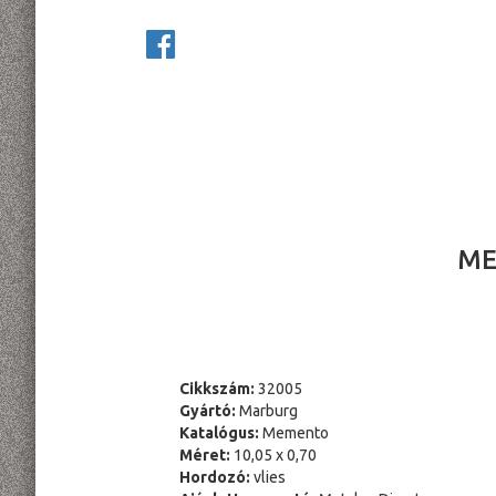
ME
Cikkszám:
32005
Gyártó:
Marburg
Katalógus:
Memento
Méret:
10,05 x 0,70
Hordozó:
vlies