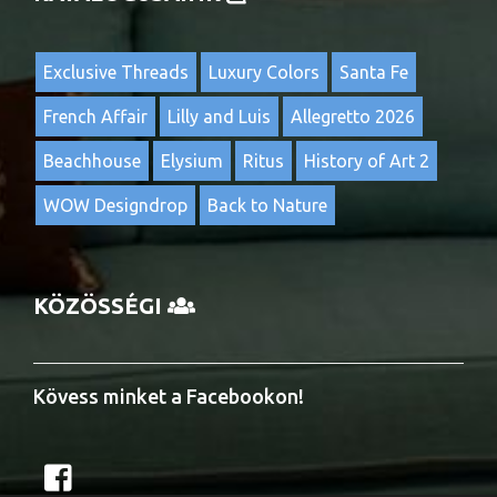
Exclusive Threads
Luxury Colors
Santa Fe
French Affair
Lilly and Luis
Allegretto 2026
Beachhouse
Elysium
Ritus
History of Art 2
WOW Designdrop
Back to Nature
KÖZÖSSÉGI
Kövess minket a Facebookon!