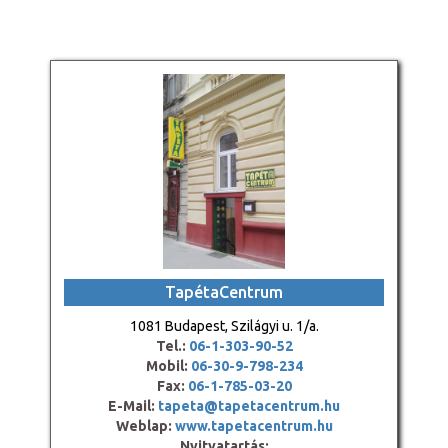
TapétaCentrum
1081 Budapest, Szilágyi u. 1/a.
Tel.:
06-1-303-90-52
Mobil:
06-30-9-798-234
Fax:
06-1-785-03-20
E-Mail:
tapeta@tapetacentrum.hu
Weblap:
www.tapetacentrum.hu
Nyitvatartás: