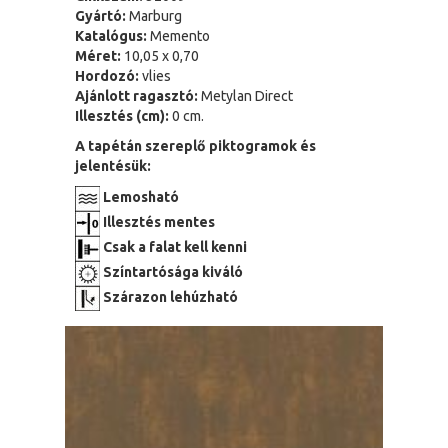
Gyártó:
Marburg
Katalógus:
Memento
Méret:
10,05 x 0,70
Hordozó:
vlies
Ajánlott ragasztó:
Metylan Direct
Illesztés (cm):
0 cm.
A tapétán szereplő piktogramok és
jelentésük:
Lemosható
Illesztés mentes
Csak a falat kell kenni
Színtartósága kiváló
Szárazon lehúzható