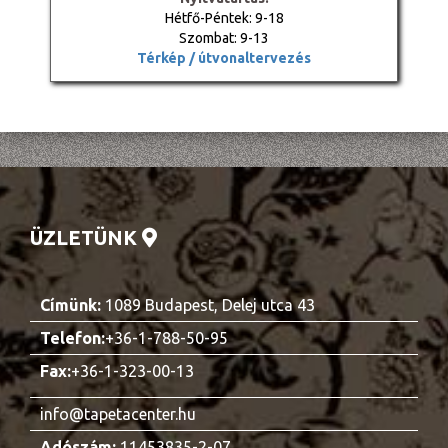
Hétfő-Péntek: 9-18
Szombat: 9-13
Térkép / útvonaltervezés
ÜZLETÜNK
Címünk:
1089 Budapest, Delej utca 43
Telefon:
+36-1-788-50-95
Fax:
+36-1-323-00-13
info@tapetacenter.hu
Adószám:
11453835-2-07