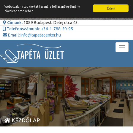
Weboldalunk cookie-kat használ a felhasználói élmény
Értem
növelése érdekében
Címünk:
1089 Budapest, Delej utca 43.
Telefonszámunk:
+36-1-788-50-95
Email:
info@tapetacenter.hu
Toggl
navig
KEZDŐLAP