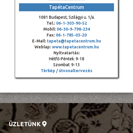
TapétaCentrum
1081 Budapest, Szilágyi u. 1/a.
Tel.:
06-1-303-90-52
Mobil:
06-30-9-798-234
Fax:
06-1-785-03-20
E-Mail:
tapeta@tapetacentrum.hu
Weblap:
www.tapetacentrum.hu
Nyitvatartás:
Hétfő-Péntek: 9-18
Szombat: 9-13
Térkép / útvonaltervezés
ÜZLETÜNK