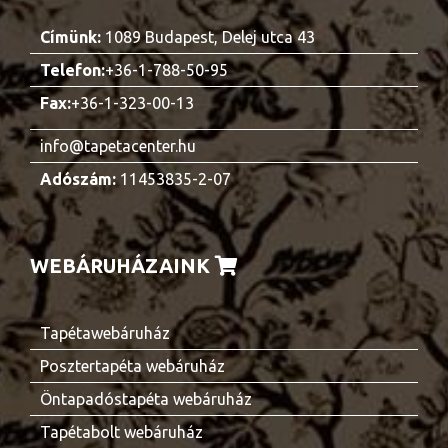
Címünk:
1089 Budapest, Delej utca 43
Telefon:
+36-1-788-50-95
Fax:
+36-1-323-00-13
info@tapetacenter.hu
Adószám:
11453835-2-07
WEBÁRUHÁZAINK
Tapétawebáruház
Posztertapéta webáruház
Öntapadóstapéta webáruház
Tapétabolt webáruház