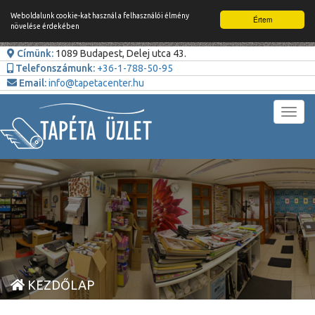
Weboldalunk cookie-kat használ a felhasználói élmény
Értem
növelése érdekében
Címünk:
1089 Budapest, Delej utca 43.
Telefonszámunk:
+36-1-788-50-95
Email:
info@tapetacenter.hu
Toggl
navig
KEZDŐLAP