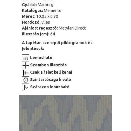
Gyártó:
Marburg
Katalógus:
Memento
Méret:
10,05 x 0,70
Hordozó:
vlies
Ajánlott ragasztó:
Metylan Direct
Illesztés (cm):
64
A tapétán szereplő piktogramok és
jelentésük:
Lemosható
Szemben illesztés
Csak a falat kell kenni
Színtartósága kiváló
Szárazon lehúzható