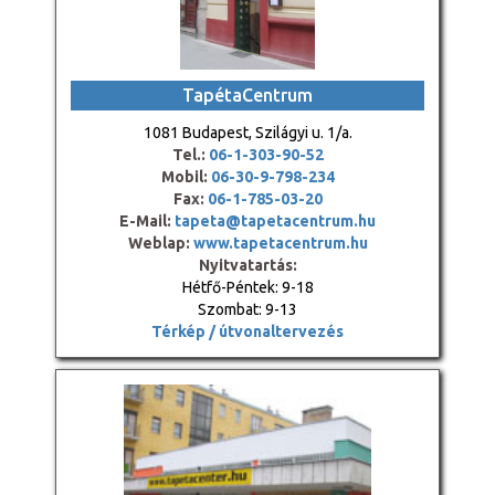
TapétaCentrum
1081 Budapest, Szilágyi u. 1/a.
Tel.:
06-1-303-90-52
Mobil:
06-30-9-798-234
Fax:
06-1-785-03-20
E-Mail:
tapeta@tapetacentrum.hu
Weblap:
www.tapetacentrum.hu
Nyitvatartás:
Hétfő-Péntek: 9-18
Szombat: 9-13
Térkép / útvonaltervezés