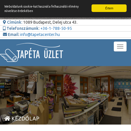
Weboldalunk cookie-kat használ a felhasználói élmény
Értem
növelése érdekében
Címünk:
1089 Budapest, Delej utca 43.
Telefonszámunk:
+36-1-788-50-95
Email:
info@tapetacenter.hu
Toggl
navig
KEZDŐLAP