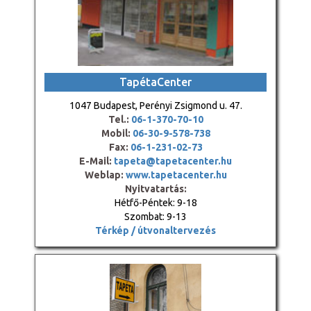
TapétaCenter
1047 Budapest, Perényi Zsigmond u. 47.
Tel.:
06-1-370-70-10
Mobil:
06-30-9-578-738
Fax:
06-1-231-02-73
E-Mail:
tapeta@tapetacenter.hu
Weblap:
www.tapetacenter.hu
Nyitvatartás:
Hétfő-Péntek: 9-18
Szombat: 9-13
Térkép / útvonaltervezés