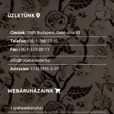
ÜZLETÜNK
Címünk:
1089 Budapest, Delej utca 43
Telefon:
+36-1-788-50-95
Fax:
+36-1-323-00-13
info@tapetacenter.hu
Adószám:
11453835-2-07
WEBÁRUHÁZAINK
Tapétawebáruház