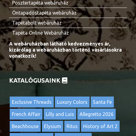
Posztertapéta webáruház
Öntapadóstapéta webáruház
Tapétabolt webáruház
Tapéta Online Webáruház
A webáruházban látható kedvezményes ár,
kizárólag a webáruházban történő vásárlásokra
vonatkozik!
KATALÓGUSAINK
Exclusive Threads
Luxury Colors
Santa Fe
French Affair
Lilly and Luis
Allegretto 2026
Beachhouse
Elysium
Ritus
History of Art 2