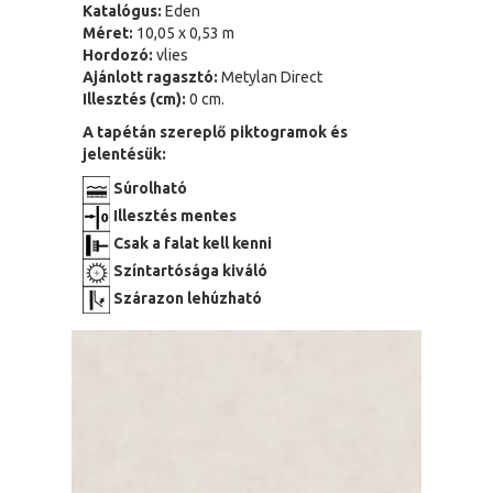
Katalógus:
Eden
Méret:
10,05 x 0,53 m
Hordozó:
vlies
Ajánlott ragasztó:
Metylan Direct
Illesztés (cm):
0 cm.
A tapétán szereplő piktogramok és
jelentésük:
Súrolható
Illesztés mentes
Csak a falat kell kenni
Színtartósága kiváló
Szárazon lehúzható