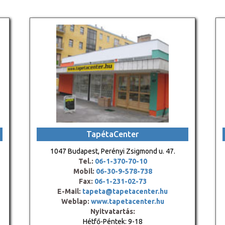
TapétaCenter
1047 Budapest, Perényi Zsigmond u. 47.
Tel.:
06-1-370-70-10
Mobil:
06-30-9-578-738
Fax:
06-1-231-02-73
E-Mail:
tapeta@tapetacenter.hu
Weblap:
www.tapetacenter.hu
Nyitvatartás:
Hétfő-Péntek: 9-18