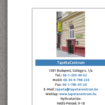
TapétaCentrum
1081 Budapest, Szilágyi u. 1/a.
Tel.:
06-1-303-90-52
Mobil:
06-30-9-798-234
Fax:
06-1-785-03-20
E-Mail:
tapeta@tapetacentrum.hu
Weblap:
www.tapetacentrum.hu
Nyitvatartás:
Hétfő-Péntek: 9-18