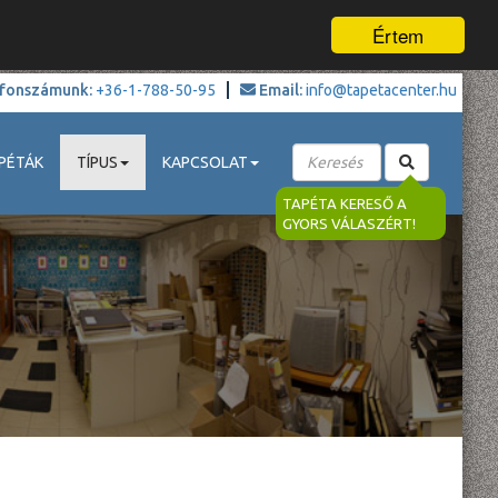
Értem
fonszámunk:
+36-1-788-50-95
Email:
info@tapetacenter.hu
PÉTÁK
TÍPUS
KAPCSOLAT
TAPÉTA KERESŐ A
GYORS VÁLASZÉRT!