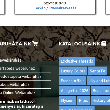
Szombat: 9-13
Térkép / útvonaltervezés
ÁRUHÁZAINK
KATALÓGUSAINK
awebáruház
Exclusive Threads
ertapéta webáruház
Luxury Colors
Santa Fe
adóstapéta webáruház
French Affair
Lilly and Lui
abolt webáruház
Allegretto 2026
Beachho
a Online Webáruház
Elysium
Ritus
History of
ruházban látható
ményes ár, kizárólag a