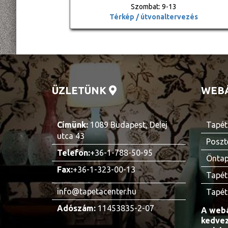
Szombat: 9-13
Térkép / útvonaltervezés
ÜZLETÜNK
WEB
Címünk:
1089 Budapest, Delej
Tapét
utca 43
Poszt
Telefon:
+36-1-788-50-95
Öntap
Fax:
+36-1-323-00-13
Tapét
info@tapetacenter.hu
Tapét
Adószám:
11453835-2-07
A webá
kedvez