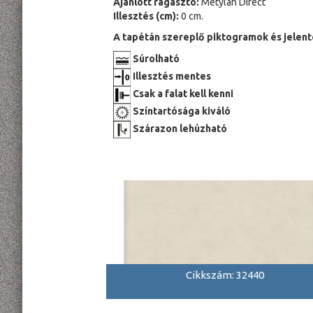
Ajánlott ragasztó:
Metylan Direct
Illesztés (cm):
0 cm.
A tapétán szereplő piktogramok és jelent
Súrolható
Illesztés mentes
Csak a falat kell kenni
Színtartósága kiváló
Szárazon lehúzható
Cikkszám: 32440