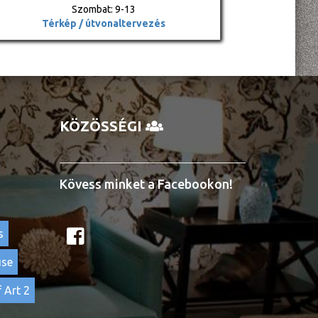
Szombat: 9-13
Térkép / útvonaltervezés
KÖZÖSSÉGI
Kövess minket a Facebookon!
s
use
 Art 2