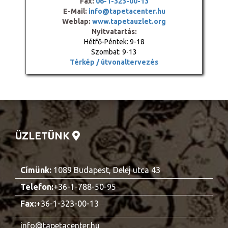
Fax:
06-1-323-00-13
E-Mail:
info@tapetacenter.hu
Weblap:
www.tapetauzlet.org
Nyitvatartás:
Hétfő-Péntek: 9-18
Szombat: 9-13
Térkép / útvonaltervezés
ÜZLETÜNK
Címünk:
1089 Budapest, Delej utca 43
Telefon:
+36-1-788-50-95
Fax:
+36-1-323-00-13
info@tapetacenter.hu