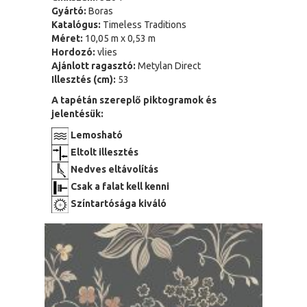
Gyártó:
Boras
Katalógus:
Timeless Traditions
Méret:
10,05 m x 0,53 m
Hordozó:
vlies
Ajánlott ragasztó:
Metylan Direct
Illesztés (cm):
53
A tapétán szereplő piktogramok és
jelentésük:
Lemosható
Eltolt illesztés
Nedves eltávolítás
Csak a falat kell kenni
Színtartósága kiváló