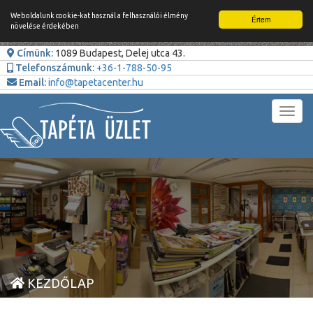
Weboldalunk cookie-kat használ a felhasználói élmény
Értem
növelése érdekében
Címünk:
1089 Budapest, Delej utca 43.
Telefonszámunk:
+36-1-788-50-95
Email:
info@tapetacenter.hu
Toggl
navig
KEZDŐLAP