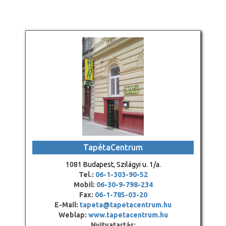
TapétaCentrum
1081 Budapest, Szilágyi u. 1/a.
Tel.:
06-1-303-90-52
Mobil:
06-30-9-798-234
Fax:
06-1-785-03-20
E-Mail:
tapeta@tapetacentrum.hu
Weblap:
www.tapetacentrum.hu
Nyitvatartás: