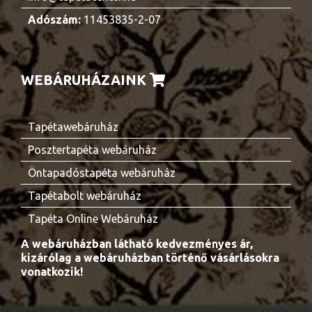
Adószám:
11453835-2-07
WEBÁRUHÁZAINK
Tapétawebáruház
Posztertapéta webáruház
Öntapadóstapéta webáruház
Tapétabolt webáruház
Tapéta Online Webáruház
A webáruházban látható kedvezményes ár,
kizárólag a webáruházban történő vásárlásokra
vonatkozik!