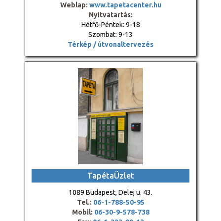
Weblap:
www.tapetacenter.hu
Nyitvatartás:
Hétfő-Péntek: 9-18
Szombat: 9-13
Térkép / útvonaltervezés
TapétaÜzlet
1089 Budapest, Delej u. 43.
Tel.:
06-1-788-50-95
Mobil:
06-30-9-578-738