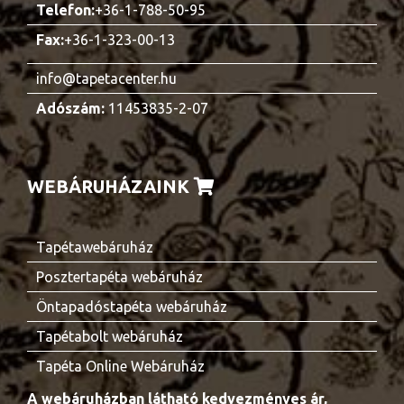
Telefon:
+36-1-788-50-95
Fax:
+36-1-323-00-13
info@tapetacenter.hu
Adószám:
11453835-2-07
WEBÁRUHÁZAINK
Tapétawebáruház
Posztertapéta webáruház
Öntapadóstapéta webáruház
Tapétabolt webáruház
Tapéta Online Webáruház
A webáruházban látható kedvezményes ár,