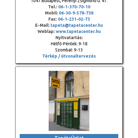
1047 Budapest, Perényi Zsigmond u. 47.
Tel.:
06-1-370-70-10
Mobil:
06-30-9-578-738
Fax:
06-1-231-02-73
E-Mail:
tapeta@tapetacenter.hu
Weblap:
www.tapetacenter.hu
Nyitvatartás:
Hétfő-Péntek: 9-18
Szombat: 9-13
Térkép / útvonaltervezés