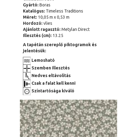
Gyártó:
Boras
Katalógus:
Timeless Traditions
Méret:
10,05 m x 0,53 m
Hordozó:
vlies
Ajánlott ragasztó:
Metylan Direct
Illesztés (cm):
13.25
A tapétán szereplő piktogramok és
jelentésük:
Lemosható
Szemben illesztés
Nedves eltávolítás
Csak a falat kell kenni
Színtartósága kiváló