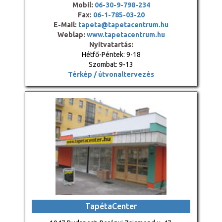
Mobil:
06-30-9-798-234
Fax:
06-1-785-03-20
E-Mail:
tapeta@tapetacentrum.hu
Weblap:
www.tapetacentrum.hu
Nyitvatartás:
Hétfő-Péntek: 9-18
Szombat: 9-13
Térkép / útvonaltervezés
TapétaCenter