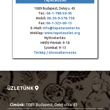
TapétaÜzlet
1089 Budapest, Delej u. 43.
Tel.:
06-1-788-50-95
Mobil:
06-30-9-578-738
Fax:
06-1-323-00-13
E-Mail:
info@tapetacenter.hu
Weblap:
www.tapetauzlet.org
Nyitvatartás:
Hétfő-Péntek: 9-18
Szombat: 9-13
Térkép / útvonaltervezés
ÜZLETÜNK
Címünk:
1089 Budapest, Delej utca 43