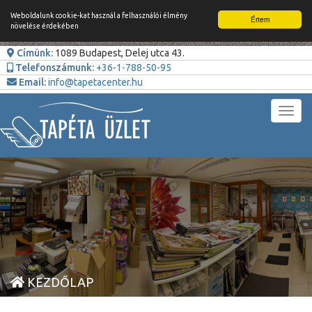
Weboldalunk cookie-kat használ a felhasználói élmény
Értem
növelése érdekében
Címünk:
1089 Budapest, Delej utca 43.
Telefonszámunk:
+36-1-788-50-95
Email:
info@tapetacenter.hu
Toggl
navig
KEZDŐLAP