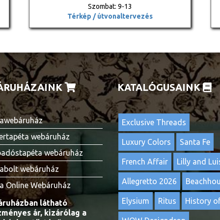
Szombat: 9-13
Térkép / útvonaltervezés
ÁRUHÁZAINK
KATALÓGUSAINK
awebáruház
Exclusive Threads
ertapéta webáruház
Luxury Colors
Santa Fe
adóstapéta webáruház
French Affair
Lilly and Lui
abolt webáruház
Allegretto 2026
Beachho
a Online Webáruház
Elysium
Ritus
History of
ruházban látható
ményes ár, kizárólag a