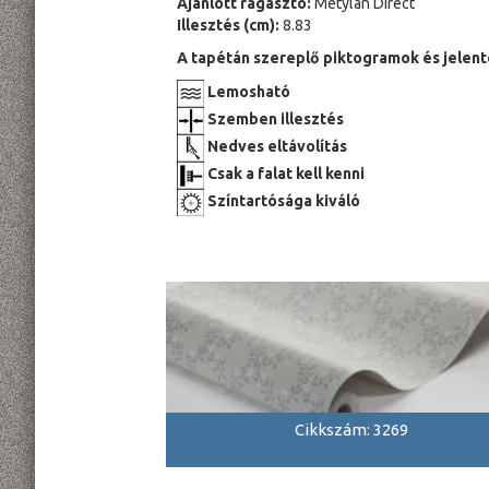
Ajánlott ragasztó:
Metylan Direct
Illesztés (cm):
8.83
A tapétán szereplő piktogramok és jelent
Lemosható
Szemben illesztés
Nedves eltávolítás
Csak a falat kell kenni
Színtartósága kiváló
Cikkszám: 3269