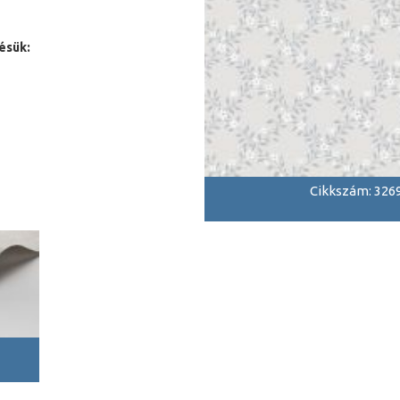
ésük:
Cikkszám: 326