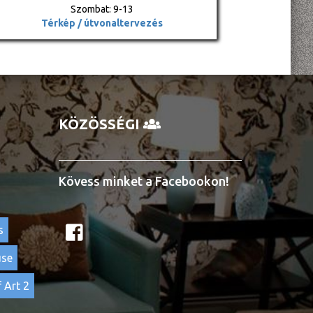
Szombat: 9-13
Térkép / útvonaltervezés
KÖZÖSSÉGI
Kövess minket a Facebookon!
s
use
 Art 2