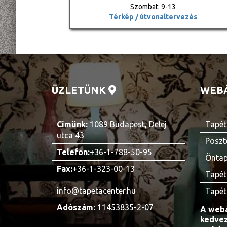
Szombat: 9-13
Térkép / útvonaltervezés
ÜZLETÜNK
WEB
Címünk:
1089 Budapest, Delej
Tapét
utca 43
Poszt
Telefon:
+36-1-788-50-95
Öntap
Fax:
+36-1-323-00-13
Tapét
info@tapetacenter.hu
Tapét
Adószám:
11453835-2-07
A webá
kedvez