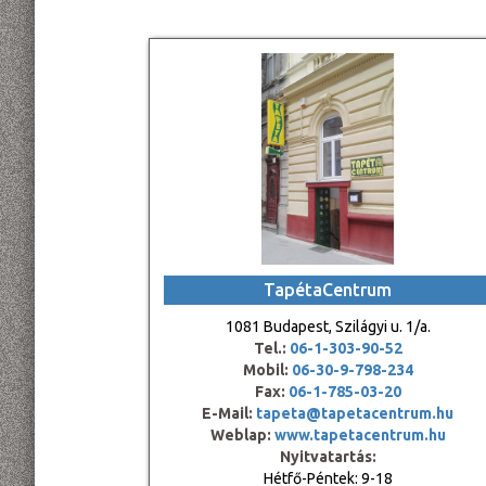
TapétaCentrum
1081 Budapest, Szilágyi u. 1/a.
Tel.:
06-1-303-90-52
Mobil:
06-30-9-798-234
Fax:
06-1-785-03-20
E-Mail:
tapeta@tapetacentrum.hu
Weblap:
www.tapetacentrum.hu
Nyitvatartás:
Hétfő-Péntek: 9-18