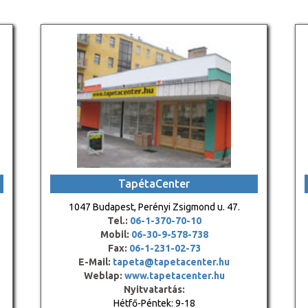
TapétaCenter
1047 Budapest, Perényi Zsigmond u. 47.
Tel.:
06-1-370-70-10
Mobil:
06-30-9-578-738
Fax:
06-1-231-02-73
E-Mail:
tapeta@tapetacenter.hu
Weblap:
www.tapetacenter.hu
Nyitvatartás:
Hétfő-Péntek: 9-18