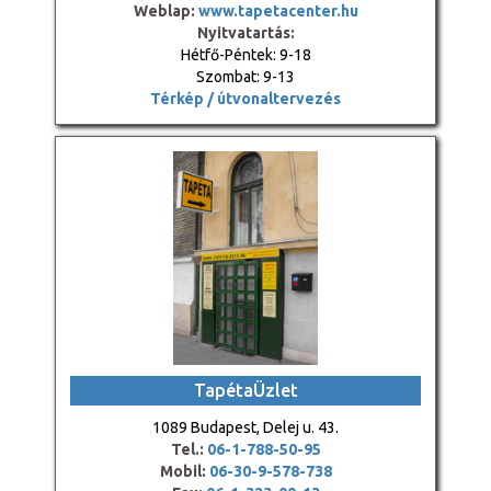
Weblap:
www.tapetacenter.hu
Nyitvatartás:
Hétfő-Péntek: 9-18
Szombat: 9-13
Térkép / útvonaltervezés
TapétaÜzlet
1089 Budapest, Delej u. 43.
Tel.:
06-1-788-50-95
Mobil:
06-30-9-578-738