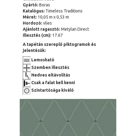
Gyártó:
Boras
Katalógus:
Timeless Traditions
Méret:
10,05 m x 0,53 m
Hordozó:
vlies
Ajánlott ragasztó:
Metylan Direct
Illesztés (cm):
17.67
A tapétán szereplő piktogramok és
jelentésük:
Lemosható
Szemben illesztés
Nedves eltávolítás
Csak a falat kell kenni
Színtartósága kiváló