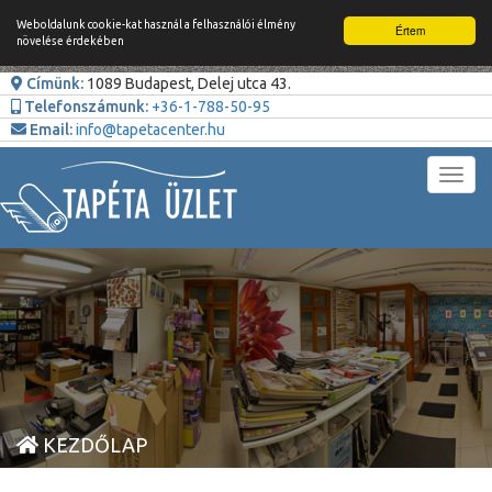
Weboldalunk cookie-kat használ a felhasználói élmény
Értem
növelése érdekében
Címünk:
1089 Budapest, Delej utca 43.
Telefonszámunk:
+36-1-788-50-95
Email:
info@tapetacenter.hu
Toggl
navig
KEZDŐLAP