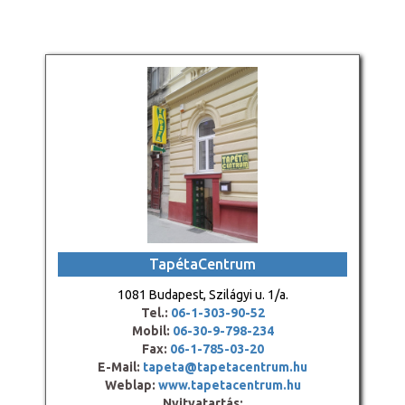
TapétaCentrum
1081 Budapest, Szilágyi u. 1/a.
Tel.:
06-1-303-90-52
Mobil:
06-30-9-798-234
Fax:
06-1-785-03-20
E-Mail:
tapeta@tapetacentrum.hu
Weblap:
www.tapetacentrum.hu
Nyitvatartás: