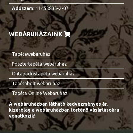
Adószám:
11453835-2-07
WEBÁRUHÁZAINK
Tapétawebáruház
Posztertapéta webáruház
Öntapadóstapéta webáruház
Tapétabolt webáruház
Tapéta Online Webáruház
A webáruházban látható kedvezményes ár,
kizárólag a webáruházban történő vásárlásokra
vonatkozik!