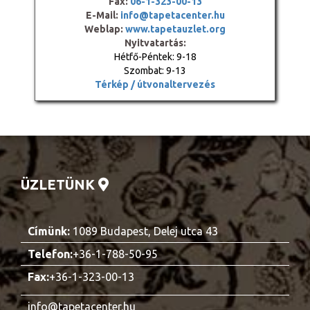
Fax:
06-1-323-00-13
E-Mail:
info@tapetacenter.hu
Weblap:
www.tapetauzlet.org
Nyitvatartás:
Hétfő-Péntek: 9-18
Szombat: 9-13
Térkép / útvonaltervezés
ÜZLETÜNK
Címünk:
1089 Budapest, Delej utca 43
Telefon:
+36-1-788-50-95
Fax:
+36-1-323-00-13
info@tapetacenter.hu