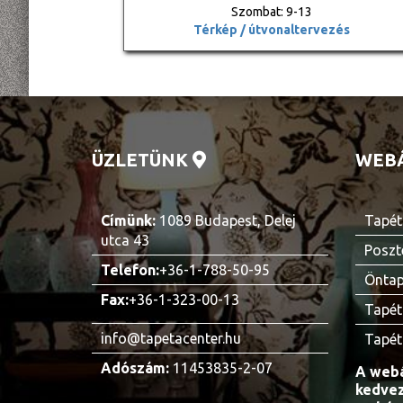
Szombat: 9-13
Térkép / útvonaltervezés
ÜZLETÜNK
WEB
Címünk:
1089 Budapest, Delej
Tapét
utca 43
Poszt
Telefon:
+36-1-788-50-95
Öntap
Fax:
+36-1-323-00-13
Tapét
info@tapetacenter.hu
Tapét
Adószám:
11453835-2-07
A webá
kedvez