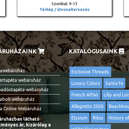
Szombat: 9-13
Térkép / útvonaltervezés
ÁRUHÁZAINK
KATALÓGUSAINK
awebáruház
Exclusive Threads
ertapéta webáruház
Luxury Colors
Santa Fe
adóstapéta webáruház
French Affair
Lilly and Lui
abolt webáruház
Allegretto 2026
Beachho
a Online Webáruház
Elysium
Ritus
History of
ruházban látható
ményes ár, kizárólag a