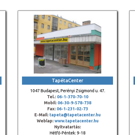
TapétaCenter
1047 Budapest, Perényi Zsigmond u. 47.
Tel.:
06-1-370-70-10
Mobil:
06-30-9-578-738
Fax:
06-1-231-02-73
E-Mail:
tapeta@tapetacenter.hu
Weblap:
www.tapetacenter.hu
Nyitvatartás:
Hétfő-Péntek: 9-18