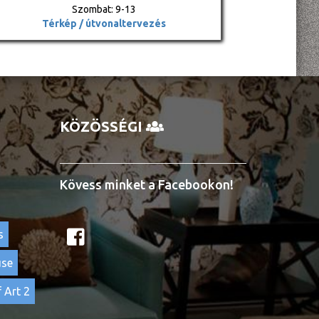
Szombat: 9-13
Térkép / útvonaltervezés
KÖZÖSSÉGI
Kövess minket a Facebookon!
s
use
 Art 2