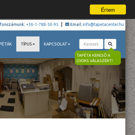
Értem
fonszámunk:
+36-1-788-50-95
Email:
info@tapetacenter.hu
PÉTÁK
TÍPUS
KAPCSOLAT
TAPÉTA KERESŐ A
GYORS VÁLASZÉRT!