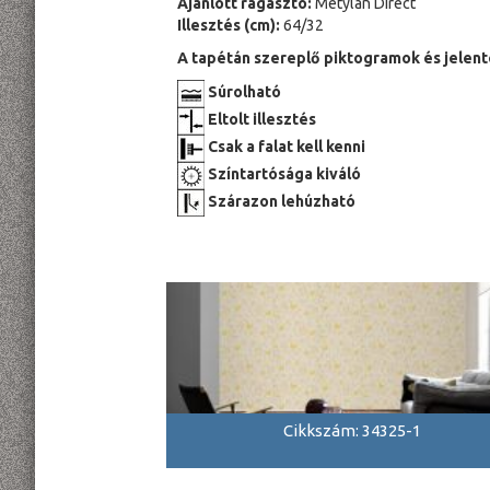
Ajánlott ragasztó:
Metylan Direct
Illesztés (cm):
64/32
A tapétán szereplő piktogramok és jelent
Súrolható
Eltolt illesztés
Csak a falat kell kenni
Színtartósága kiváló
Szárazon lehúzható
Cikkszám: 34325-1