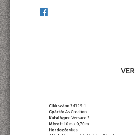
VER
Cikkszám:
34325-1
Gyártó:
As Creation
Katalógus:
Versace 3
Méret:
10 m x 0,70 m
Hordozó:
vlies