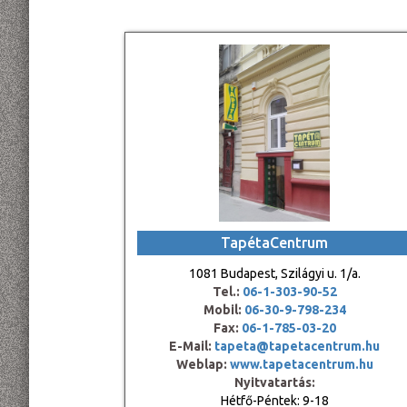
TapétaCentrum
1081 Budapest, Szilágyi u. 1/a.
Tel.:
06-1-303-90-52
Mobil:
06-30-9-798-234
Fax:
06-1-785-03-20
E-Mail:
tapeta@tapetacentrum.hu
Weblap:
www.tapetacentrum.hu
Nyitvatartás:
Hétfő-Péntek: 9-18