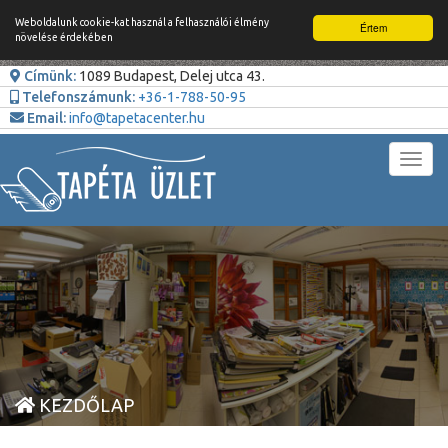
Weboldalunk cookie-kat használ a felhasználói élmény
Értem
növelése érdekében
Címünk:
1089 Budapest, Delej utca 43.
Telefonszámunk:
+36-1-788-50-95
Email:
info@tapetacenter.hu
Toggl
navig
KEZDŐLAP