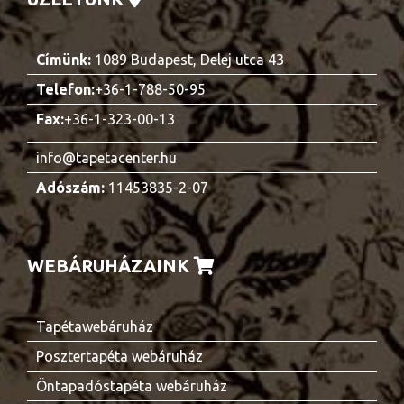
Címünk:
1089 Budapest, Delej utca 43
Telefon:
+36-1-788-50-95
Fax:
+36-1-323-00-13
info@tapetacenter.hu
Adószám:
11453835-2-07
WEBÁRUHÁZAINK
Tapétawebáruház
Posztertapéta webáruház
Öntapadóstapéta webáruház