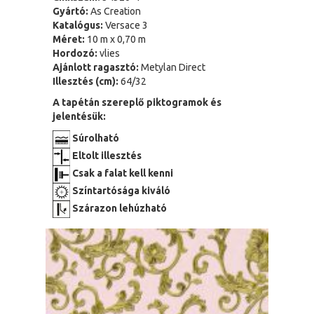
Gyártó:
As Creation
Katalógus:
Versace 3
Méret:
10 m x 0,70 m
Hordozó:
vlies
Ajánlott ragasztó:
Metylan Direct
Illesztés (cm):
64/32
A tapétán szereplő piktogramok és
jelentésük:
Súrolható
Eltolt illesztés
Csak a falat kell kenni
Színtartósága kiváló
Szárazon lehúzható