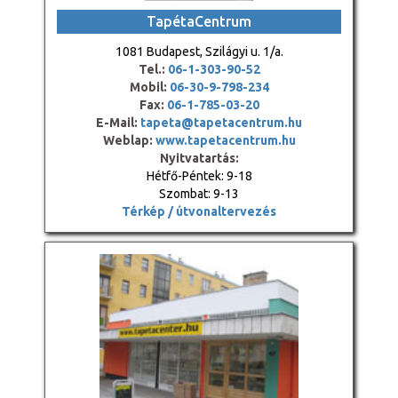
TapétaCentrum
1081 Budapest, Szilágyi u. 1/a.
Tel.:
06-1-303-90-52
Mobil:
06-30-9-798-234
Fax:
06-1-785-03-20
E-Mail:
tapeta@tapetacentrum.hu
Weblap:
www.tapetacentrum.hu
Nyitvatartás:
Hétfő-Péntek: 9-18
Szombat: 9-13
Térkép / útvonaltervezés