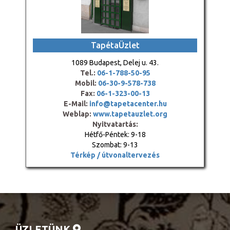
TapétaÜzlet
1089 Budapest, Delej u. 43.
Tel.:
06-1-788-50-95
Mobil:
06-30-9-578-738
Fax:
06-1-323-00-13
E-Mail:
info@tapetacenter.hu
Weblap:
www.tapetauzlet.org
Nyitvatartás:
Hétfő-Péntek: 9-18
Szombat: 9-13
Térkép / útvonaltervezés
ÜZLETÜNK