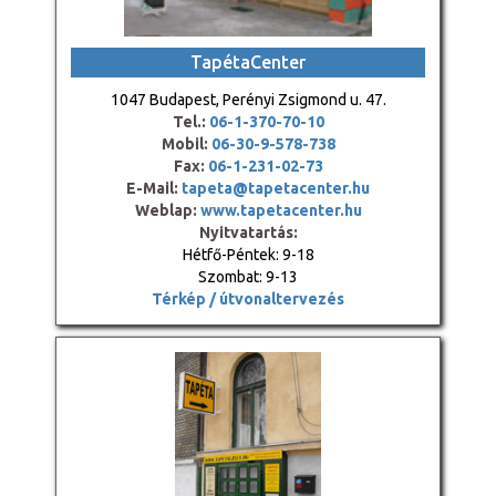
TapétaCenter
1047 Budapest, Perényi Zsigmond u. 47.
Tel.:
06-1-370-70-10
Mobil:
06-30-9-578-738
Fax:
06-1-231-02-73
E-Mail:
tapeta@tapetacenter.hu
Weblap:
www.tapetacenter.hu
Nyitvatartás:
Hétfő-Péntek: 9-18
Szombat: 9-13
Térkép / útvonaltervezés