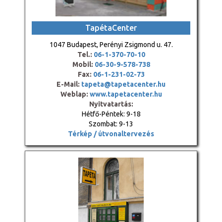
TapétaCenter
1047 Budapest, Perényi Zsigmond u. 47.
Tel.:
06-1-370-70-10
Mobil:
06-30-9-578-738
Fax:
06-1-231-02-73
E-Mail:
tapeta@tapetacenter.hu
Weblap:
www.tapetacenter.hu
Nyitvatartás:
Hétfő-Péntek: 9-18
Szombat: 9-13
Térkép / útvonaltervezés