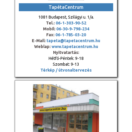
TapétaCentrum
1081 Budapest, Szilágyi u. 1/a.
Tel.:
06-1-303-90-52
Mobil:
06-30-9-798-234
Fax:
06-1-785-03-20
E-Mail:
tapeta@tapetacentrum.hu
Weblap:
www.tapetacentrum.hu
Nyitvatartás:
Hétfő-Péntek: 9-18
Szombat: 9-13
Térkép / útvonaltervezés