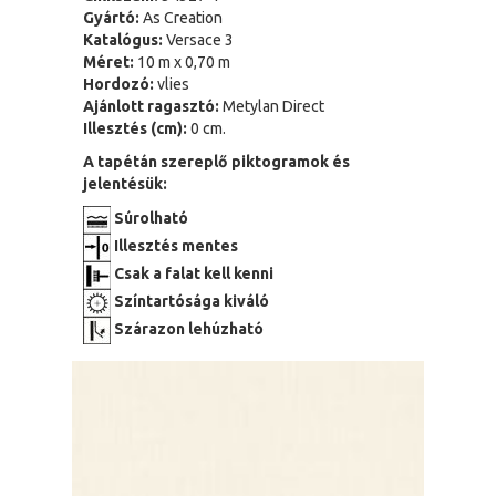
Gyártó:
As Creation
Katalógus:
Versace 3
Méret:
10 m x 0,70 m
Hordozó:
vlies
Ajánlott ragasztó:
Metylan Direct
Illesztés (cm):
0 cm.
A tapétán szereplő piktogramok és
jelentésük:
Súrolható
Illesztés mentes
Csak a falat kell kenni
Színtartósága kiváló
Szárazon lehúzható