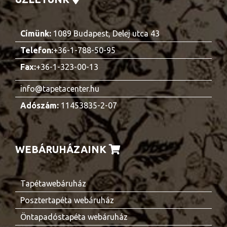
Címünk:
1089 Budapest, Delej utca 43
Telefon:
+36-1-788-50-95
Fax:
+36-1-323-00-13
info@tapetacenter.hu
Adószám:
11453835-2-07
WEBÁRUHÁZAINK
Tapétawebáruház
Posztertapéta webáruház
Öntapadóstapéta webáruház