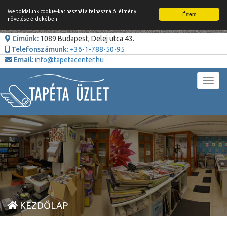
Weboldalunk cookie-kat használ a felhasználói élmény
Értem
növelése érdekében
Címünk:
1089 Budapest, Delej utca 43.
Telefonszámunk:
+36-1-788-50-95
Email:
info@tapetacenter.hu
Toggl
navig
KEZDŐLAP