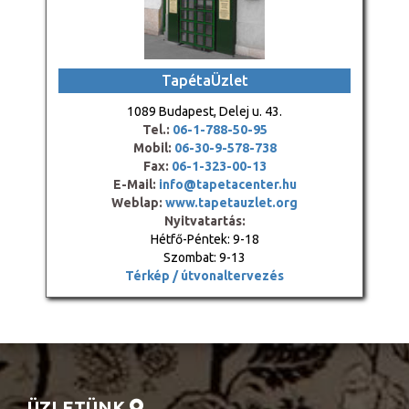
TapétaÜzlet
1089 Budapest, Delej u. 43.
Tel.:
06-1-788-50-95
Mobil:
06-30-9-578-738
Fax:
06-1-323-00-13
E-Mail:
info@tapetacenter.hu
Weblap:
www.tapetauzlet.org
Nyitvatartás:
Hétfő-Péntek: 9-18
Szombat: 9-13
Térkép / útvonaltervezés
ÜZLETÜNK