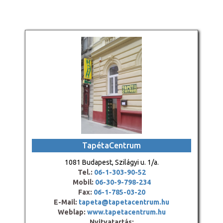
TapétaCentrum
1081 Budapest, Szilágyi u. 1/a.
Tel.:
06-1-303-90-52
Mobil:
06-30-9-798-234
Fax:
06-1-785-03-20
E-Mail:
tapeta@tapetacentrum.hu
Weblap:
www.tapetacentrum.hu
Nyitvatartás: