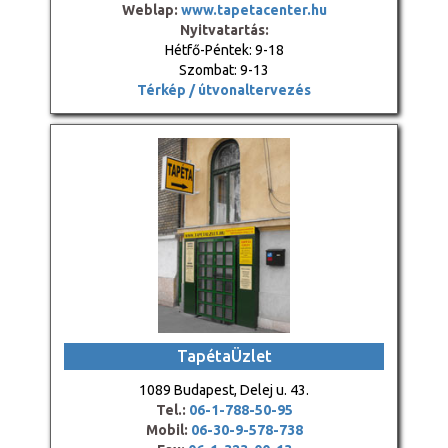
Weblap:
www.tapetacenter.hu
Nyitvatartás:
Hétfő-Péntek: 9-18
Szombat: 9-13
Térkép / útvonaltervezés
TapétaÜzlet
1089 Budapest, Delej u. 43.
Tel.:
06-1-788-50-95
Mobil:
06-30-9-578-738