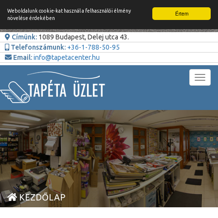
Weboldalunk cookie-kat használ a felhasználói élmény
Értem
növelése érdekében
Címünk:
1089 Budapest, Delej utca 43.
Telefonszámunk:
+36-1-788-50-95
Email:
info@tapetacenter.hu
Toggl
navig
KEZDŐLAP