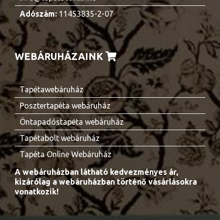
Adószám:
11453835-2-07
WEBÁRUHÁZAINK
Tapétawebáruház
Posztertapéta webáruház
Öntapadóstapéta webáruház
Tapétabolt webáruház
Tapéta Online Webáruház
A webáruházban látható kedvezményes ár,
kizárólag a webáruházban történő vásárlásokra
vonatkozik!