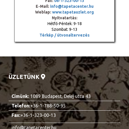
Fax:
06-1-323-00-13
E-Mail:
info@tapetacenter.hu
Weblap:
www.tapetauzlet.org
Nyitvatartás:
Hétfő-Péntek: 9-18
Szombat: 9-13
Térkép / útvonaltervezés
ÜZLETÜNK
Címünk:
1089 Budapest, Delej utca 43
Telefon:
+36-1-788-50-95
Fax:
+36-1-323-00-13
info@tapetacenter.hu