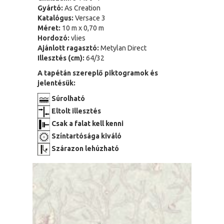
Gyártó:
As Creation
Katalógus:
Versace 3
Méret:
10 m x 0,70 m
Hordozó:
vlies
Ajánlott ragasztó:
Metylan Direct
Illesztés (cm):
64/32
A tapétán szereplő piktogramok és
jelentésük:
Súrolható
Eltolt illesztés
Csak a falat kell kenni
Színtartósága kiváló
Szárazon lehúzható