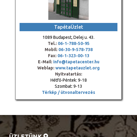
TapétaÜzlet
1089 Budapest, Delej u. 43.
Tel.:
06-1-788-50-95
Mobil:
06-30-9-578-738
Fax:
06-1-323-00-13
E-Mail:
info@tapetacenter.hu
Weblap:
www.tapetauzlet.org
Nyitvatartás:
Hétfő-Péntek: 9-18
Szombat: 9-13
Térkép / útvonaltervezés
ÜZLETÜNK