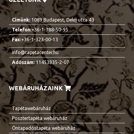
Címünk:
1089 Budapest, Delej utca 43
Telefon:
+36-1-788-50-95
Fax:
+36-1-323-00-13
info@tapetacenter.hu
Adószám:
11453835-2-07
WEBÁRUHÁZAINK
Tapétawebáruház
Posztertapéta webáruház
Öntapadóstapéta webáruház