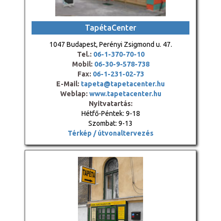
TapétaCenter
1047 Budapest, Perényi Zsigmond u. 47.
Tel.:
06-1-370-70-10
Mobil:
06-30-9-578-738
Fax:
06-1-231-02-73
E-Mail:
tapeta@tapetacenter.hu
Weblap:
www.tapetacenter.hu
Nyitvatartás:
Hétfő-Péntek: 9-18
Szombat: 9-13
Térkép / útvonaltervezés