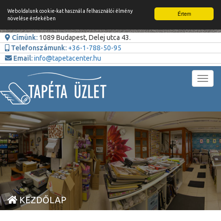
Weboldalunk cookie-kat használ a felhasználói élmény
Értem
növelése érdekében
Címünk:
1089 Budapest, Delej utca 43.
Telefonszámunk:
+36-1-788-50-95
Email:
info@tapetacenter.hu
Toggl
navig
KEZDŐLAP