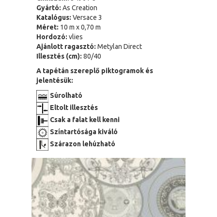
Gyártó:
As Creation
Katalógus:
Versace 3
Méret:
10 m x 0,70 m
Hordozó:
vlies
Ajánlott ragasztó:
Metylan Direct
Illesztés (cm):
80/40
A tapétán szereplő piktogramok és
jelentésük:
Súrolható
Eltolt illesztés
Csak a falat kell kenni
Színtartósága kiváló
Szárazon lehúzható