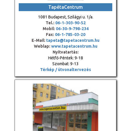
TapétaCentrum
1081 Budapest, Szilágyi u. 1/a.
Tel.:
06-1-303-90-52
Mobil:
06-30-9-798-234
Fax:
06-1-785-03-20
E-Mail:
tapeta@tapetacentrum.hu
Weblap:
www.tapetacentrum.hu
Nyitvatartás:
Hétfő-Péntek: 9-18
Szombat: 9-13
Térkép / útvonaltervezés