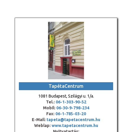
TapétaCentrum
1081 Budapest, Szilágyi u. 1/a.
Tel.:
06-1-303-90-52
Mobil:
06-30-9-798-234
Fax:
06-1-785-03-20
E-Mail:
tapeta@tapetacentrum.hu
Weblap:
www.tapetacentrum.hu
Nyitvatartás: