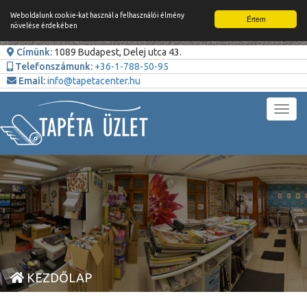
Weboldalunk cookie-kat használ a felhasználói élmény
Értem
növelése érdekében
Címünk:
1089 Budapest, Delej utca 43.
Telefonszámunk:
+36-1-788-50-95
Email:
info@tapetacenter.hu
Toggl
navig
KEZDŐLAP