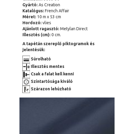
Gyártó:
As Creation
Katalógus:
French Affair
Méret:
10 m x 53 cm
Hordozó:
vlies
Ajánlott ragasztó:
Metylan Direct
Illesztés (cm):
0 cm.
A tapétán szereplő piktogramok és
jelentésük:
Súrolható
Illesztés mentes
Csak a falat kell kenni
Színtartósága kiváló
Szárazon lehúzható