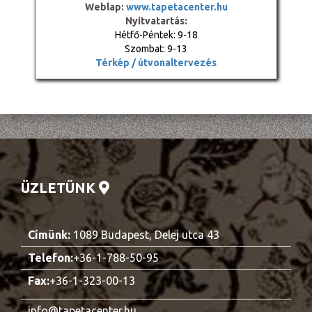
Weblap:
www.tapetacenter.hu
Nyitvatartás:
Hétfő-Péntek: 9-18
Szombat: 9-13
Térkép / útvonaltervezés
ÜZLETÜNK
Címünk:
1089 Budapest, Delej utca 43
Telefon:
+36-1-788-50-95
Fax:
+36-1-323-00-13
info@tapetacenter.hu