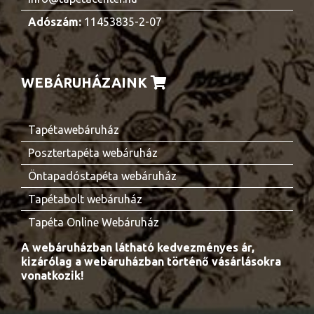
Adószám:
11453835-2-07
WEBÁRUHÁZAINK
Tapétawebáruház
Posztertapéta webáruház
Öntapadóstapéta webáruház
Tapétabolt webáruház
Tapéta Online Webáruház
A webáruházban látható kedvezményes ár,
kizárólag a webáruházban történő vásárlásokra
vonatkozik!