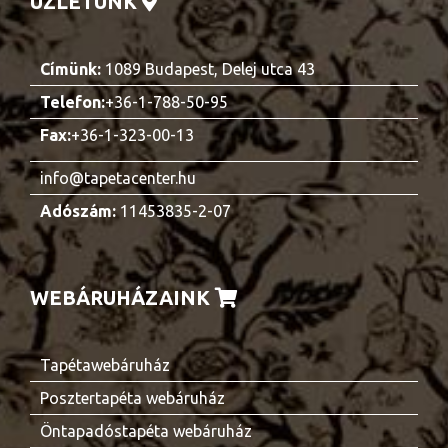
ÜZLETÜNK
Címünk:
1089 Budapest, Delej utca 43
Telefon:
+36-1-788-50-95
Fax:
+36-1-323-00-13
info@tapetacenter.hu
Adószám:
11453835-2-07
WEBÁRUHÁZAINK
Tapétawebáruház
Posztertapéta webáruház
Öntapadóstapéta webáruház