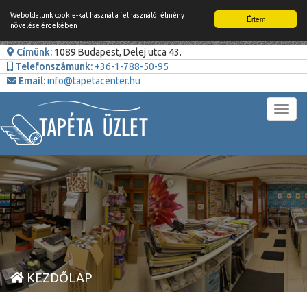
Weboldalunk cookie-kat használ a felhasználói élmény
Értem
növelése érdekében
Címünk:
1089 Budapest, Delej utca 43.
Telefonszámunk:
+36-1-788-50-95
Email:
info@tapetacenter.hu
Toggl
navig
KEZDŐLAP