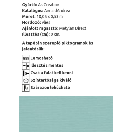
Gyártó:
As Creation
Katalógus:
Anna dAndrea
Méret:
10,05 x 0,53 m
Hordozó:
vlies
Ajánlott ragasztó:
Metylan Direct
Illesztés (cm):
0 cm.
A tapétán szereplő piktogramok és
jelentésük:
Lemosható
Illesztés mentes
Csak a falat kell kenni
Színtartósága kiváló
Szárazon lehúzható