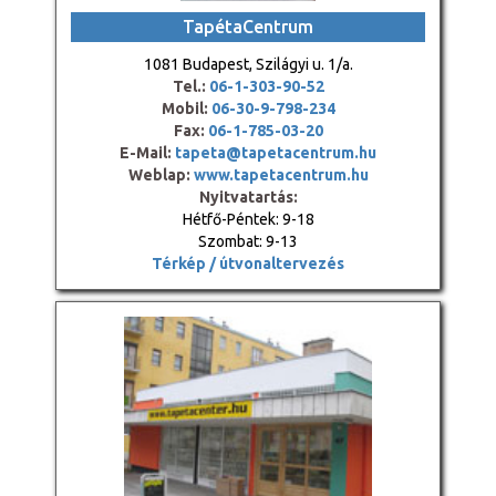
TapétaCentrum
1081 Budapest, Szilágyi u. 1/a.
Tel.:
06-1-303-90-52
Mobil:
06-30-9-798-234
Fax:
06-1-785-03-20
E-Mail:
tapeta@tapetacentrum.hu
Weblap:
www.tapetacentrum.hu
Nyitvatartás:
Hétfő-Péntek: 9-18
Szombat: 9-13
Térkép / útvonaltervezés