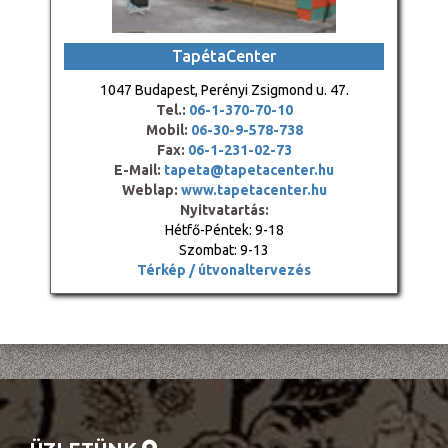
TapétaCenter
1047 Budapest, Perényi Zsigmond u. 47.
Tel.:
06-1-370-70-10
Mobil:
06-30-9-578-738
Fax:
06-1-231-02-73
E-Mail:
tapeta@tapetacenter.hu
Weblap:
www.tapetacenter.hu
Nyitvatartás:
Hétfő-Péntek: 9-18
Szombat: 9-13
Térkép / útvonaltervezés