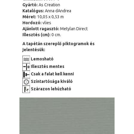
Gyártó:
As Creation
Katalógus:
Anna dAndrea
Méret:
10,05 x 0,53 m
Hordozó:
vlies
Ajánlott ragasztó:
Metylan Direct
Illesztés (cm):
0 cm.
A tapétán szereplő piktogramok és
jelentésük:
Lemosható
Illesztés mentes
Csak a falat kell kenni
Színtartósága kiváló
Szárazon lehúzható