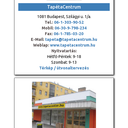
TapétaCentrum
1081 Budapest, Szilágyi u. 1/a.
Tel.:
06-1-303-90-52
Mobil:
06-30-9-798-234
Fax:
06-1-785-03-20
E-Mail:
tapeta@tapetacentrum.hu
Weblap:
www.tapetacentrum.hu
Nyitvatartás:
Hétfő-Péntek: 9-18
Szombat: 9-13
Térkép / útvonaltervezés