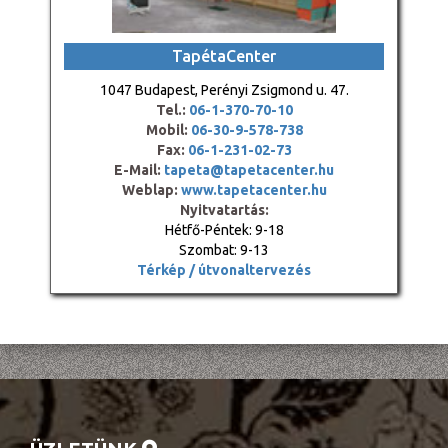
TapétaCenter
1047 Budapest, Perényi Zsigmond u. 47.
Tel.:
06-1-370-70-10
Mobil:
06-30-9-578-738
Fax:
06-1-231-02-73
E-Mail:
tapeta@tapetacenter.hu
Weblap:
www.tapetacenter.hu
Nyitvatartás:
Hétfő-Péntek: 9-18
Szombat: 9-13
Térkép / útvonaltervezés