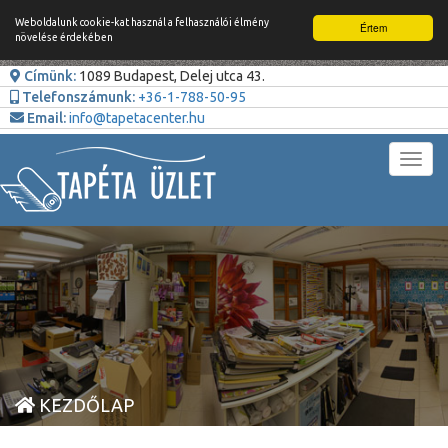
Weboldalunk cookie-kat használ a felhasználói élmény
Értem
növelése érdekében
Címünk:
1089 Budapest, Delej utca 43.
Telefonszámunk:
+36-1-788-50-95
Email:
info@tapetacenter.hu
Toggl
navig
KEZDŐLAP