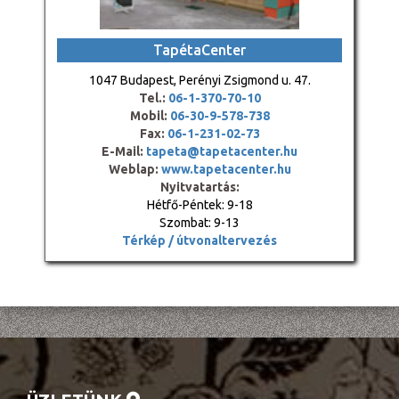
TapétaCenter
1047 Budapest, Perényi Zsigmond u. 47.
Tel.:
06-1-370-70-10
Mobil:
06-30-9-578-738
Fax:
06-1-231-02-73
E-Mail:
tapeta@tapetacenter.hu
Weblap:
www.tapetacenter.hu
Nyitvatartás:
Hétfő-Péntek: 9-18
Szombat: 9-13
Térkép / útvonaltervezés