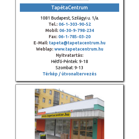
TapétaCentrum
1081 Budapest, Szilágyi u. 1/a.
Tel.:
06-1-303-90-52
Mobil:
06-30-9-798-234
Fax:
06-1-785-03-20
E-Mail:
tapeta@tapetacentrum.hu
Weblap:
www.tapetacentrum.hu
Nyitvatartás:
Hétfő-Péntek: 9-18
Szombat: 9-13
Térkép / útvonaltervezés