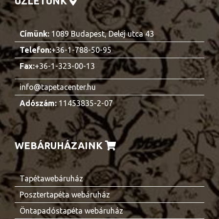
ÜZLETÜNK
Címünk:
1089 Budapest, Delej utca 43
Telefon:
+36-1-788-50-95
Fax:
+36-1-323-00-13
info@tapetacenter.hu
Adószám:
11453835-2-07
WEBÁRUHÁZAINK
Tapétawebáruház
Posztertapéta webáruház
Öntapadóstapéta webáruház