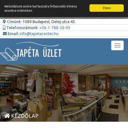
Weboldalunk cookie-kat használ a felhasználói élmény
Értem
növelése érdekében
Címünk:
1089 Budapest, Delej utca 43.
Telefonszámunk:
+36-1-788-50-95
Email:
info@tapetacenter.hu
Toggl
navig
KEZDŐLAP