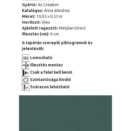
Gyártó:
As Creation
Katalógus:
Anna dAndrea
Méret:
10,05 x 0,53 m
Hordozó:
vlies
Ajánlott ragasztó:
Metylan Direct
Illesztés (cm):
0 cm.
A tapétán szereplő piktogramok és
jelentésük:
Lemosható
Illesztés mentes
Csak a falat kell kenni
Színtartósága kiváló
Szárazon lehúzható