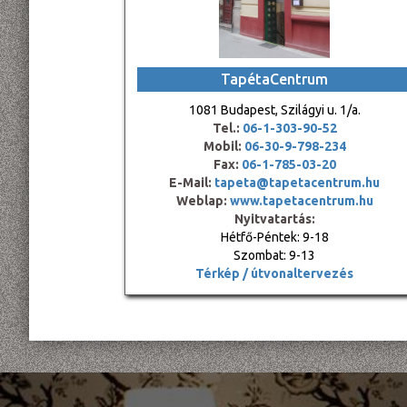
TapétaCentrum
1081 Budapest, Szilágyi u. 1/a.
Tel.:
06-1-303-90-52
Mobil:
06-30-9-798-234
Fax:
06-1-785-03-20
E-Mail:
tapeta@tapetacentrum.hu
Weblap:
www.tapetacentrum.hu
Nyitvatartás:
Hétfő-Péntek: 9-18
Szombat: 9-13
Térkép / útvonaltervezés