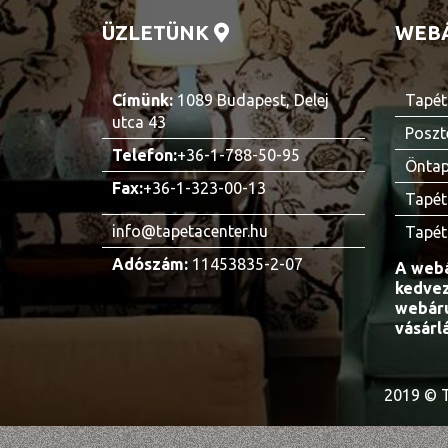
ÜZLETÜNK
WEB
Címünk:
1089 Budapest, Delej
Tapét
utca 43
Poszt
Telefon:
+36-1-788-50-95
Öntap
Fax:
+36-1-323-00-13
Tapét
info@tapetacenter.hu
Tapét
Adószám:
11453835-2-07
A webá
kedvez
webáru
vásárl
2019 © T