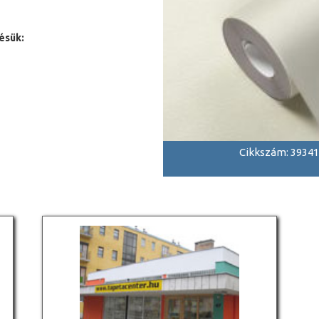
ésük:
Cikkszám: 39341