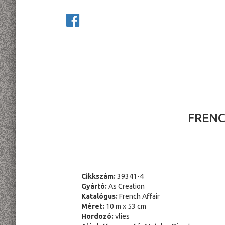
FRENC
Cikkszám:
39341-4
Gyártó:
As Creation
Katalógus:
French Affair
Méret:
10 m x 53 cm
Hordozó:
vlies