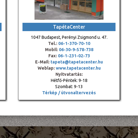
TapétaCenter
1047 Budapest, Perényi Zsigmond u. 47.
Tel.:
06-1-370-70-10
Mobil:
06-30-9-578-738
Fax:
06-1-231-02-73
E-Mail:
tapeta@tapetacenter.hu
Weblap:
www.tapetacenter.hu
Nyitvatartás:
Hétfő-Péntek: 9-18
Szombat: 9-13
Térkép / útvonaltervezés