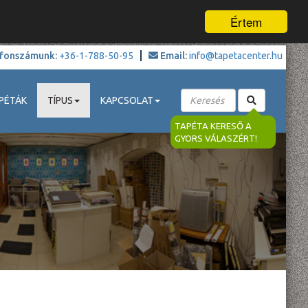
Értem
fonszámunk:
+36-1-788-50-95
Email:
info@tapetacenter.hu
PÉTÁK
TÍPUS
KAPCSOLAT
TAPÉTA KERESŐ A
GYORS VÁLASZÉRT!