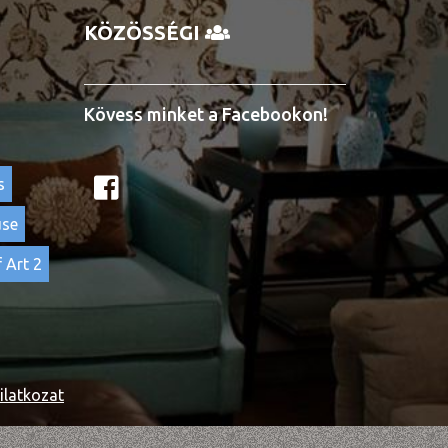
KÖZÖSSÉGI
Kövess minket a Facebookon!
s
use
 Art 2
ilatkozat