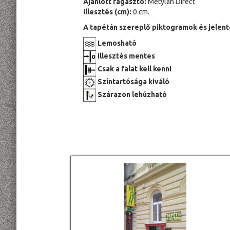
Ajánlott ragasztó:
Metylan Direct
Illesztés (cm):
0 cm.
A tapétán szereplő piktogramok és jelent
Lemosható
Illesztés mentes
Csak a falat kell kenni
Színtartósága kiváló
Szárazon lehúzható