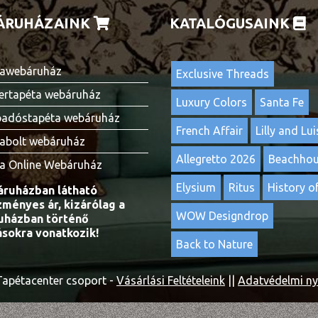
ÁRUHÁZAINK
KATALÓGUSAINK
awebáruház
Exclusive Threads
ertapéta webáruház
Luxury Colors
Santa Fe
adóstapéta webáruház
French Affair
Lilly and Lui
abolt webáruház
Allegretto 2026
Beachho
a Online Webáruház
Elysium
Ritus
History of
ruházban látható
ményes ár, kizárólag a
WOW Designdrop
házban történő
ásokra vonatkozik!
Back to Nature
apétacenter csoport -
Vásárlási Feltételeink
||
Adatvédelmi ny